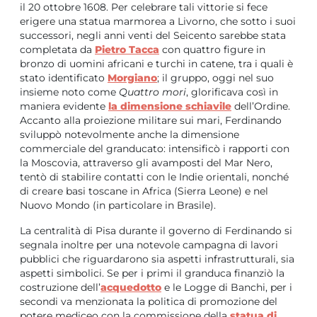
il 20 ottobre 1608. Per celebrare tali vittorie si fece
erigere una statua marmorea a Livorno, che sotto i suoi
successori, negli anni venti del Seicento sarebbe stata
completata da
Pietro Tacca
con quattro figure in
bronzo di uomini africani e turchi in catene, tra i quali è
stato identificato
Morgiano
; il gruppo, oggi nel suo
insieme noto come
Quattro mori
, glorificava così in
maniera evidente
la dimensione schiavile
dell’Ordine.
Accanto alla proiezione militare sui mari, Ferdinando
sviluppò notevolmente anche la dimensione
commerciale del granducato: intensificò i rapporti con
la Moscovia, attraverso gli avamposti del Mar Nero,
tentò di stabilire contatti con le Indie orientali, nonché
di creare basi toscane in Africa (Sierra Leone) e nel
Nuovo Mondo (in particolare in Brasile).
La centralità di Pisa durante il governo di Ferdinando si
segnala inoltre per una notevole campagna di lavori
pubblici che riguardarono sia aspetti infrastrutturali, sia
aspetti simbolici. Se per i primi il granduca finanziò la
costruzione dell’
acquedotto
e le Logge di Banchi, per i
secondi va menzionata la politica di promozione del
potere mediceo con la commissione della
statua di