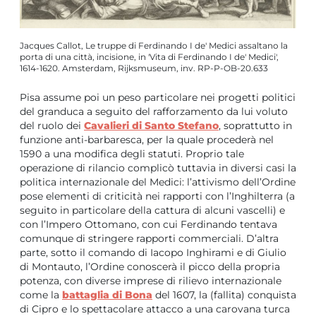
Jacques Callot, Le truppe di Ferdinando I de' Medici assaltano la
porta di una città, incisione, in 'Vita di Ferdinando I de' Medici',
1614-1620. Amsterdam, Rijksmuseum, inv. RP-P-OB-20.633
Pisa assume poi un peso particolare nei progetti politici
del granduca a seguito del rafforzamento da lui voluto
del ruolo dei
Cavalieri di Santo Stefano
, soprattutto in
funzione anti-barbaresca, per la quale procederà nel
1590 a una modifica degli statuti. Proprio tale
operazione di rilancio complicò tuttavia in diversi casi la
politica internazionale del Medici: l’attivismo dell’Ordine
pose elementi di criticità nei rapporti con l’Inghilterra (a
seguito in particolare della cattura di alcuni vascelli) e
con l’Impero Ottomano, con cui Ferdinando tentava
comunque di stringere rapporti commerciali. D’altra
parte, sotto il comando di Iacopo Inghirami e di Giulio
di Montauto, l’Ordine conoscerà il picco della propria
potenza, con diverse imprese di rilievo internazionale
come la
battaglia di Bona
del 1607, la (fallita) conquista
di Cipro e lo spettacolare attacco a una carovana turca