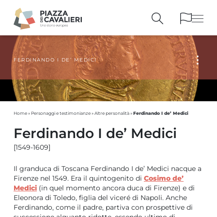
FERDINANDO I DE’ MEDICI
EDIFICI
E MONUMENTI
LA PIAZZA
NEI SECOLI
PERSONAGGI
E TESTIMONIANZE
PUBBLICAZIONI
E STRUMENTI
Ferdinando I de’ Medici
Home
»
Personaggi e testimonianze
»
Altre personalità
»
PERCORSI
E PRENOTAZIONI
Ferdinando I de’ Medici
[1549-1609]
Il granduca di Toscana Ferdinando I de’ Medici nacque a
Firenze nel 1549. Era il quintogenito di
Cosimo de’
Medici
(in quel momento ancora duca di Firenze) e di
Eleonora di Toledo, figlia del viceré di Napoli. Anche
Ferdinando, come il padre, partiva con prospettive di
successione alquanto ridotte, essendo ultimo di