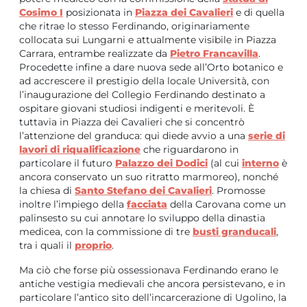
Cosimo I
posizionata in
Piazza dei Cavalieri
e di quella
che ritrae lo stesso Ferdinando, originariamente
collocata sui Lungarni e attualmente visibile in Piazza
Carrara, entrambe realizzate da
Pietro Francavilla
.
Procedette infine a dare nuova sede all’Orto botanico e
ad accrescere il prestigio della locale Università, con
l’inaugurazione del Collegio Ferdinando destinato a
ospitare giovani studiosi indigenti e meritevoli. È
tuttavia in Piazza dei Cavalieri che si concentrò
l’attenzione del granduca: qui diede avvio a una
serie di
lavori di riqualificazione
che riguardarono in
particolare il futuro
Palazzo dei Dodici
(al cui
interno
è
ancora conservato un suo ritratto marmoreo), nonché
la chiesa di
Santo Stefano dei Cavalieri
. Promosse
inoltre l’impiego della
facciata
della Carovana come un
palinsesto su cui annotare lo sviluppo della dinastia
medicea, con la commissione di tre
busti granducali
,
tra i quali il
proprio
.
Ma ciò che forse più ossessionava Ferdinando erano le
antiche vestigia medievali che ancora persistevano, e in
particolare l’antico sito dell’incarcerazione di Ugolino, la