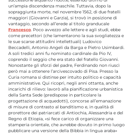
un’ampia discendenza maschile. Tuttavia, dopo la
sopraggiunta morte, nel novembre 1562, di due fratelli
maggiori (Giovanni e Garzia), si trovò in posizione di
vantaggio, secondo all’erede al titolo granducale
Francesco
. Poco avvezzo alle lettere e agli studi, ebbe
come precettori (che lamentarono la sua svogliatezza e
le sue scarse attitudini intellettuali) Ludovico
Beccadelli, Antonio Angeli da Barga e Pietro Usimbardi.
A soli tredici anni fu nominato cardinale da Pio IV,
coprendo il seggio che era stato del fratello Giovanni.
Nonostante gli sforzi del padre, Ferdinando non riuscì
però mai a ottenere l’arcivescovado di Pisa. Presso la
Curia romana si distinse per intuito politico e capacità
amministrative. Qui ricoprì, negli anni ottanta, anche
incarichi di rilievo: lavorò alla pianificazione urbanistica
della Santa Sede (predispose in particolare la
progettazione di acquedotti), concorse all’emanazione
di misure di contrasto al banditismo e, in qualità di
prorettore dei patriarcati di Antiochia, Alessandria e del
Regno di Etiopia, «si fece carico di organizzare una
stamperia orientale, che avrebbe dovuto in primo luogo
pubblicare una versione della Bibbia in lingua araba»