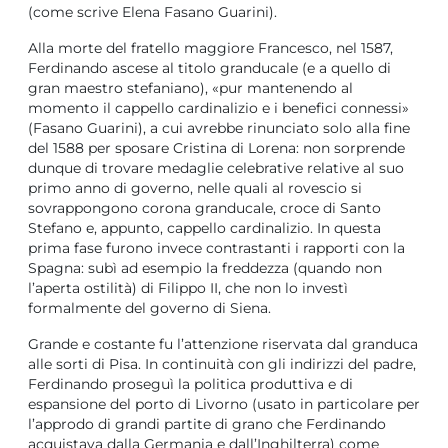
(come scrive Elena Fasano Guarini).
Alla morte del fratello maggiore Francesco, nel 1587,
Ferdinando ascese al titolo granducale (e a quello di
gran maestro stefaniano), «pur mantenendo al
momento il cappello cardinalizio e i benefici connessi»
(Fasano Guarini), a cui avrebbe rinunciato solo alla fine
del 1588 per sposare Cristina di Lorena: non sorprende
dunque di trovare medaglie celebrative relative al suo
primo anno di governo, nelle quali al rovescio si
sovrappongono corona granducale, croce di Santo
Stefano e, appunto, cappello cardinalizio. In questa
prima fase furono invece contrastanti i rapporti con la
Spagna: subì ad esempio la freddezza (quando non
l’aperta ostilità) di Filippo II, che non lo investì
formalmente del governo di Siena.
Grande e costante fu l’attenzione riservata dal granduca
alle sorti di Pisa. In continuità con gli indirizzi del padre,
Ferdinando proseguì la politica produttiva e di
espansione del porto di Livorno (usato in particolare per
l’approdo di grandi partite di grano che Ferdinando
acquistava dalla Germania e dall’Inghilterra) come