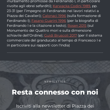
inurbamento promosse da Ferdinando I, in particolare
rivolte agli ebrei sefarditi);
Karwacka Codini 1989
, pp.
23-31 (per l’impegno di Ferdinando nei lavori relativi a
Piazza dei Cavalieri);
Calonaci 1996
(sulla formazione di
Ferdinando I);
Fasano Guarini 1996
(per la biografia di
Ferdinando I e la citazione a testo);
Rosen 2015
(sul
Monumento dei Quattro mori e sulla dimensione
schiavile dell’Ordine);
Guidi Bruscoli 2017
(per il sistema
commerciale del granducato al tempo di Francesco I e
in particolare sui rapporti con l'India)
NEWSLETTER
Resta connesso con noi
Iscriviti alla newsletter di Piazza dei