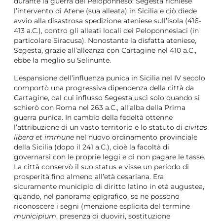
durante la guerra del Peloponneso: Segesta richiese
l’intervento di Atene (sua alleata) in Sicilia e ciò diede
avvio alla disastrosa spedizione ateniese sull’isola (416-
413 a.C.), contro gli alleati locali dei Peloponnesiaci (in
particolare Siracusa). Nonostante la disfatta ateniese,
Segesta, grazie all’alleanza con Cartagine nel 410 a.C.,
ebbe la meglio su Selinunte.
L’espansione dell’influenza punica in Sicilia nel IV secolo
comportò una progressiva dipendenza della città da
Cartagine, dal cui influsso Segesta uscì solo quando si
schierò con Roma nel 263 a.C., all’alba della Prima
guerra punica. In cambio della fedeltà ottenne
l’attribuzione di un vasto territorio e lo statuto di
civitas
libera et immune
nel nuovo ordinamento provinciale
della Sicilia (dopo il 241 a.C.), cioè la facoltà di
governarsi con le proprie leggi e di non pagare le tasse.
La città conservò il suo status e visse un periodo di
prosperità fino almeno all’età cesariana. Era
sicuramente municipio di diritto latino in età augustea,
quando, nel panorama epigrafico, se ne possono
riconoscere i segni (menzione esplicita del termine
municipium
, presenza di duoviri, sostituzione