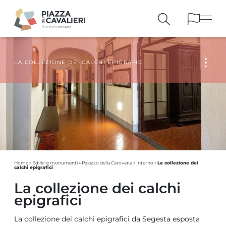
LA COLLEZIONE DEI CALCHI EPIGRAFICI
EDIFICI
E MONUMENTI
LA PIAZZA
NEI SECOLI
PERSONAGGI
E TESTIMONIANZE
PUBBLICAZIONI
E STRUMENTI
PERCORSI
E PRENOTAZIONI
La collezione dei
Home
»
Edifici e monumenti
»
Palazzo della Carovana
»
Interno
»
calchi epigrafici
La collezione dei calchi
epigrafici
La collezione dei calchi epigrafici da Segesta esposta