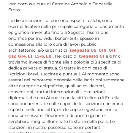
loro
corpus
a cura di Carmine Ampolo e Donatella
Erdas.
Le dieci iscrizioni, di cui sono esposti i calchi, sono
esemplificative della principale categoria di documento
epigrafico rinvenuta finora a Segesta: l’iscrizione
onorifica per individui benemeriti, spesso in
connessione alla loro cura di lavori pubblici,
architettonici e/o urbanistici (
ISegesta
G5
,
G10
,
G11
,
G12
,
G14
,
L1
,
L5-6
,
L8
). Nel caso di
ISegesta
G1
e
G17
ci
troviamo invece di fronte alla tipologia più specifica di
dedica privata di statua. Si tratta in ogni caso di
iscrizioni brevi, succinte e puntuali. Al momento sono
assenti nel panorama generale delle iscrizioni segestane
altre categorie epigrafiche, quali ad es. decreti,
convenzioni, trattati internazionali. Le relazioni
diplomatiche con Atene e con la città elima di Entella
sono documentate dalle copie delle iscrizioni che erano
esposte nelle due città, ma le copie segestane non si
sono conservate. Documenti di questo genere
avrebbero meglio illuminato la storia della polis. Le
iscrizioni in nostro possesso sono importanti