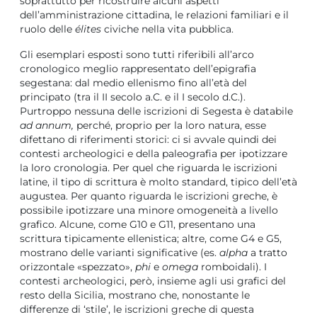
soprattutto per ricostruire alcuni aspetti
dell’amministrazione cittadina, le relazioni familiari e il
ruolo delle
élites
civiche nella vita pubblica.
Gli esemplari esposti sono tutti riferibili all’arco
cronologico meglio rappresentato dell’epigrafia
segestana: dal medio ellenismo fino all’età del
principato (tra il II secolo a.C. e il I secolo d.C.).
Purtroppo nessuna delle iscrizioni di Segesta è databile
ad annum,
perché, proprio per la loro natura, esse
difettano di riferimenti storici: ci si avvale quindi dei
contesti archeologici e della paleografia per ipotizzare
la loro cronologia. Per quel che riguarda le iscrizioni
latine, il tipo di scrittura è molto standard, tipico dell’età
augustea. Per quanto riguarda le iscrizioni greche, è
possibile ipotizzare una minore omogeneità a livello
grafico. Alcune, come G10 e G11, presentano una
scrittura tipicamente ellenistica; altre, come G4 e G5,
mostrano delle varianti significative (es.
alpha
a tratto
orizzontale «spezzato»,
phi
e
omega
romboidali). I
contesti archeologici, però, insieme agli usi grafici del
resto della Sicilia, mostrano che, nonostante le
differenze di ‘stile’, le iscrizioni greche di questa