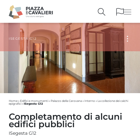
ISEGESTA G12
EDIFICI
E MONUMENTI
LA PIAZZA
NEI SECOLI
PERSONAGGI
E TESTIMONIANZE
PUBBLICAZIONI
E STRUMENTI
PERCORSI
E PRENOTAZIONI
Home
»
Edifici e monumenti
»
Palazzo della Carovana
»
Interno
»
La collezione dei calchi
ISegesta G12
epigrafici
»
Completamento di alcuni
edifici pubblici
ISegesta G12