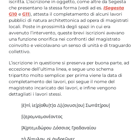
iscritta. L’iscrizione in oggetto, come altre da Segesta
che presentano la stessa forma (vedi ad es.
ISegesta
G10
e
G11
), attesta il completamento di alcuni lavori
pubblici di natura architettonica ad opera di magistrati
locali. Poste in prossimità degli spazi in cui era
avvenuto l’intervento, queste brevi iscrizioni avevano
una funzione onorifica nei confronti del magistrato
coinvolto e veicolavano un senso di unità e di traguardo
collettivo.
L’iscrizione in questione si preserva per buona parte, ad
eccezione dell’ultima linea, e segue uno schema
tripartito molto semplice: per prima viene la data di
completamento dei lavori, poi segue il nome del
magistrato incaricato dei lavori, e infine vengono
dettagliati i lavori stessi.
[ἐ]π̣ὶ ἱε[ρ]οθυ[τ]α Δ̣[ι]ον̣υσι̣[ου] Σωπάτ[ρου]
[ἱ]ε̣ρομναμονέοντος
[Ἀ]ρτεμιδώρου Δόσσιος Γραδαναίου
τὸ δίπυλον, οἱ ἀνδρεῶνες,