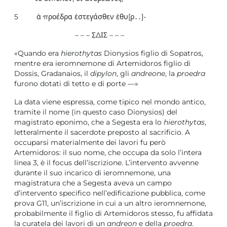
5 ἁ προέδρα ἐστεγάσθεν ἐθυ[ρ․․]-
– – – Σ̣ΔΙΣ – – –
«Quando era
hierothytas
Dionysios figlio di Sopatros,
mentre era ieromnemone di Artemidoros figlio di
Dossis, Gradanaios, il
dipylon
, gli
andreone
, la
proedra
furono dotati di tetto e di porte —»
La data viene espressa, come tipico nel mondo antico,
tramite il nome (in questo caso Dionysios) del
magistrato eponimo, che a Segesta era lo
hierothytas
,
letteralmente il sacerdote preposto al sacrificio. A
occuparsi materialmente dei lavori fu però
Artemidoros: il suo nome, che occupa da solo l’intera
linea 3, è il focus dell’iscrizione. L’intervento avvenne
durante il suo incarico di ieromnemone, una
magistratura che a Segesta aveva un campo
d’intervento specifico nell’edificazione pubblica, come
prova G11, un’iscrizione in cui a un altro ieromnemone,
probabilmente il figlio di Artemidoros stesso, fu affidata
la curatela dei lavori di un
andreon
e della
proedra
.