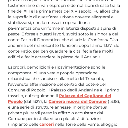
testimoniano di vari espropri e demolizioni di case tra la
fine del XIII e la prima metà del XIV secolo. Fu allora che
la superficie di quest’area urbana dovette allargarsi e
stabilizzarsi, con la messa in opera di una
pavimentazione uniforme in laterizi disposti a spina di
pesce. È forse a questi lavori, svolti sotto la signoria del
conte Fazio di Donoratico, che allude la
Cronica di Pisa
anonima del manoscritto Roncioni dopo l’anno 1337: «lo
conte Fatio, per ben guardare la cità, fecie fare molti
edifici e fecie acresciere la piassa delli Ansiani».
Espropri, demolizioni e ripavimentazione sono le
componenti di una vera e propria operazione
urbanistica che sancisce, alla metà del Trecento,
l’avvenuta affermazione del centro del potere del
Comune di Popolo. Il Palazzo degli Anziani ne è il primo
tassello, cui seguiranno il
Palazzo del Capitano del
Popolo
(dal 1327), la
Camera nuova del Comune
(1338),
e una serie di strutture annesse, in origine
domus
private più tardi prese in affitto o acquistate dal
Comune per installarvi una pluralità di funzioni
(impianto delle
carceri
nella Torre della Fame, alloggio