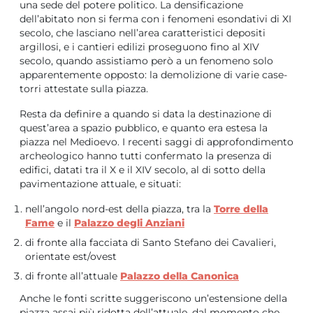
una sede del potere politico. La densificazione
dell’abitato non si ferma con i fenomeni esondativi di XI
secolo, che lasciano nell’area caratteristici depositi
argillosi, e i cantieri edilizi proseguono fino al XIV
secolo, quando assistiamo però a un fenomeno solo
apparentemente opposto: la demolizione di varie case-
torri attestate sulla piazza.
Resta da definire a quando si data la destinazione di
quest’area a spazio pubblico, e quanto era estesa la
piazza nel Medioevo. I recenti saggi di approfondimento
archeologico hanno tutti confermato la presenza di
edifici, datati tra il X e il XIV secolo, al di sotto della
pavimentazione attuale, e situati:
nell’angolo nord-est della piazza, tra la
Torre della
Fame
e il
Palazzo degli Anziani
di fronte alla facciata di Santo Stefano dei Cavalieri,
orientate est/ovest
di fronte all’attuale
Palazzo della Canonica
Anche le fonti scritte suggeriscono un’estensione della
piazza assai più ridotta dell’attuale, dal momento che