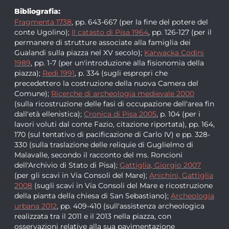
Bibliografia:
Fragmenta 1738
, pp. 643-667 (per la fine del potere del
conte Ugolino);
Il catasto di Pisa 1964
, pp. 126-127 (per il
permanere di strutture associate alla famiglia dei
Gualandi sulla piazza nel XV secolo);
Karwacka Codini
1989
, pp. 1-7 (per un'introduzione alla fisionomia della
piazza);
Redi 1991
, p. 334 (sugli espropri che
precedettero la costruzione della nuova Camera del
Comune);
Ricerche di archeologia medievale 2000
(sulla ricostruzione delle fasi di occupazione dell'area fin
dall'età ellenistica);
Cronica di Pisa 2005
, p. 104 (per i
lavori voluti dal conte Fazio, citazione riportata), pp. 164,
170 (sul tentativo di pacificazione di Carlo IV) e pp. 328-
330 (sulla traslazione delle reliquie di Guglielmo di
Malavalle, secondo il racconto del ms. Roncioni
dell'Archivio di Stato di Pisa);
Gattiglia, Giorgio 2007
(per gli scavi in Via Consoli del Mare);
Anichini, Gattiglia
2008
(sugli scavi in Via Consoli del Mare e ricostruzione
della pianta della chiesa di San Sebastiano);
Archeologia
urbana 2012
, pp. 409-410 (sull'assistenza archeologica
realizzata tra il 2011 e il 2013 nella piazza, con
osservazioni relative alla sua pavimentazione