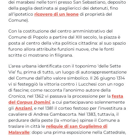
dei marabesi nelle torri presso San Sebastiano, deposito
della paglia destinata ai pagliericci dei detenuti, fino
all’ipotetico
ricovero di un leone
di proprietà del
Comune).
Con la costituzione del centro amministrativo del
Comune di Popolo a partire dal XIII secolo, la piazza è
posta al centro della vita politica cittadina: al suo spazio
furono allora attribuite funzioni nuove, che le fonti
scritte ci mostrano in filigrana.
L’area urbana identificata con il toponimo ‘delle Sette
Vie’ fu, prima di tutto, un luogo di autorappresentazione
del Comune dall’alto valore simbolico. Il 26 giugno 1314
vi si festeggiò la vittoria contro i Lucchesi con un rogo
di fascine; come racconta l’anonimo autore della
Cronica
, nel 1362 vi passava la processione per la
festa
del
Corpus Domini
, a cui partecipavano solennemente
gli
Anziani
, e nel 1381 il corteo festoso per l’investitura a
cavaliere di Andrea Gambacorta. Nel 1383, tuttavia, il
perdurare della peste (la «morìa») spinse il Comune a
traslare in città le
reliquie di san Guglielmo di
Malavalle
: dopo una prima esposizione nella Cattedrale,