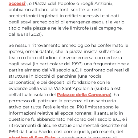
accessi
), o Piazza «del Popolo» o «degli Anziani»,
dobbiamo affidarci alle fonti scritte, ai resti
architettonici inglobati in edifici successivi e ai dati
degli scavi archeologici di emergenza eseguiti a vario
titolo nella piazza e nelle vie limitrofe (sei campagne,
dal 1961 al 2021).
Se nessun ritrovamento archeologico ha confermato le
ipotesi, ormai datate, che la piazza insista sull’antico
teatro o foro cittadino, è invece emersa con certezza
dagli scavi (in particolare del 1993) una frequentazione a
partire almeno dal VII secolo a.C. Il confronto dei resti di
strutture in blocchi di panchina (una roccia
carbonatica) e dei depositi di fondazione con le
evidenze della vicina Via Sant’Apollonia (subito a est
dell’attuale isolato del
Palazzo della Carovana
), ha
permesso di ipotizzare la presenza di un santuario
attivo per tutta l’età ellenistica. Più limitate sono le
informazioni relative all’epoca romana: il santuario in
questione fu abbandonato nel corso del I secolo a.C., e i
ritrovamenti di alcune statue ornamentali descritte nel
1993 da Lucia Faedo, così come quelli, più recenti, del
giardino di San Sisto
suggeriscono la presenza di