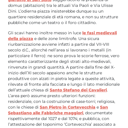
domus
(abitazioni) tra le attuali Via Paoli e Via Ulisse
Dini. L’odierna piazza insisterebbe dunque su un
quartiere residenziale di età romana, e non su strutture
pubbliche come un teatro o il foro cittadino.
Gli scavi hanno inoltre messo in luce
le fasi medievali
della piazza
e delle zone limitrofe. Una sicura
riurbanizzazione avviene infatti a partire dal VII-VIII
secolo d.C., allorché nell’area si lavorano i metalli (in
particolare il ferro): ne sono prova le scorie ferrose, vero
elemento caratterizzante degli strati alto-medievali,
rinvenute in grandi quantità. A partire dalla fine del X-
inizio dell’XI secolo appaiono anche le strutture
produttive con alzati in pietra legate a queste attività,
rilevate di fronte alla facciata e lungo il lato meridionale
dell’attuale chiesa di
Santo Stefano dei Cavalieri
.
L’area però assume presto ulteriori funzioni:
residenziale, con la costruzione di case-torri; religiosa,
con le chiese di
San Pietro in Cortevecchia
e
San
Sebastiano alle Fabbriche maggiori
, documentate
rispettivamente dal 1027 e dal 1074; e pubblica, con
l’attestazione del toponimo ‘Cortevecchia’ associato a