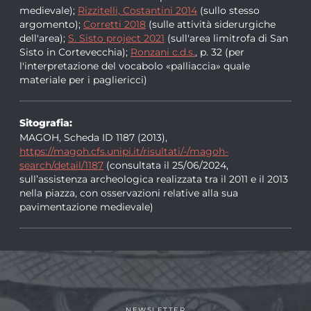
medievale);
Rizzitelli, Costantini 2014
(sullo stesso
argomento);
Corretti 2018
(sulle attività siderurgiche
dell'area);
S. Sisto project 2021
(sull'area limitrofa di San
Sisto in Cortevecchia);
Ronzani c.d.s.
, p. 32 (per
l'interpretazione del vocabolo «palliaccia» quale
materiale per i pagliericci)
Sitografia:
MAGOH, Scheda ID 1187 (2013),
https://magoh.cfs.unipi.it/risultati/-/magoh-
search/detail/1187
(consultata il 25/06/2024,
sull’assistenza archeologica realizzata tra il 2011 e il 2013
nella piazza, con osservazioni relative alla sua
pavimentazione medievale)
NEWSLETTER