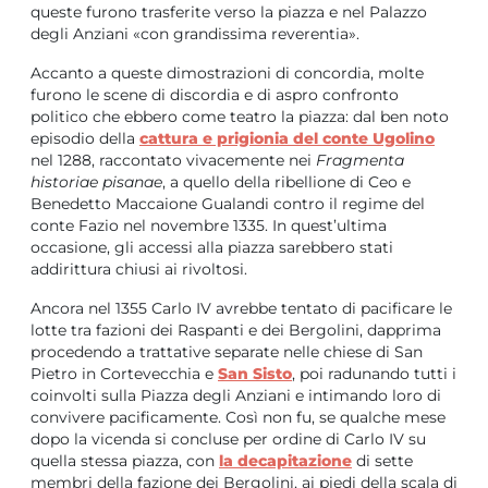
queste furono trasferite verso la piazza e nel Palazzo
degli Anziani «con grandissima reverentia».
Accanto a queste dimostrazioni di concordia, molte
furono le scene di discordia e di aspro confronto
politico che ebbero come teatro la piazza: dal ben noto
episodio della
cattura e prigionia del conte Ugolino
nel 1288, raccontato vivacemente nei
Fragmenta
historiae pisanae
, a quello della ribellione di Ceo e
Benedetto Maccaione Gualandi contro il regime del
conte Fazio nel novembre 1335. In quest’ultima
occasione, gli accessi alla piazza sarebbero stati
addirittura chiusi ai rivoltosi.
Ancora nel 1355 Carlo IV avrebbe tentato di pacificare le
lotte tra fazioni dei Raspanti e dei Bergolini, dapprima
procedendo a trattative separate nelle chiese di San
Pietro in Cortevecchia e
San Sisto
, poi radunando tutti i
coinvolti sulla Piazza degli Anziani e intimando loro di
convivere pacificamente. Così non fu, se qualche mese
dopo la vicenda si concluse per ordine di Carlo IV su
quella stessa piazza, con
la decapitazione
di sette
membri della fazione dei Bergolini, ai piedi della scala di