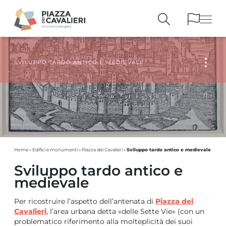
SVILUPPO TARDO ANTICO E MEDIEVALE
EDIFICI
E MONUMENTI
LA PIAZZA
NEI SECOLI
PERSONAGGI
E TESTIMONIANZE
PUBBLICAZIONI
E STRUMENTI
PERCORSI
E PRENOTAZIONI
Sviluppo tardo antico e medievale
Home
»
Edifici e monumenti
»
Piazza dei Cavalieri
»
Sviluppo tardo antico e
medievale
Per ricostruire l’aspetto dell’antenata di
Piazza dei
Cavalieri
, l’area urbana detta «delle Sette Vie» (con un
problematico riferimento alla molteplicità dei suoi