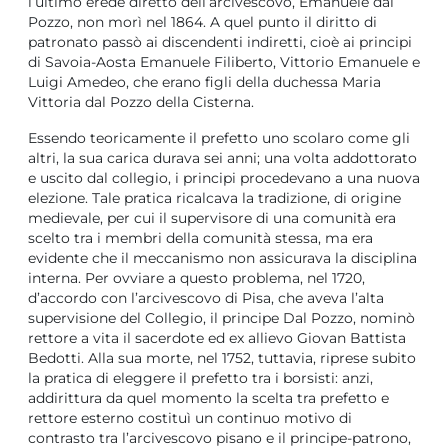
l’ultimo erede diretto dell’arcivescovo, Emanuele dal
Pozzo, non morì nel 1864. A quel punto il diritto di
patronato passò ai discendenti indiretti, cioè ai principi
di Savoia-Aosta Emanuele Filiberto, Vittorio Emanuele e
Luigi Amedeo, che erano figli della duchessa Maria
Vittoria dal Pozzo della Cisterna.
Essendo teoricamente il prefetto uno scolaro come gli
altri, la sua carica durava sei anni; una volta addottorato
e uscito dal collegio, i principi procedevano a una nuova
elezione. Tale pratica ricalcava la tradizione, di origine
medievale, per cui il supervisore di una comunità era
scelto tra i membri della comunità stessa, ma era
evidente che il meccanismo non assicurava la disciplina
interna. Per ovviare a questo problema, nel 1720,
d’accordo con l’arcivescovo di Pisa, che aveva l’alta
supervisione del Collegio, il principe Dal Pozzo, nominò
rettore a vita il sacerdote ed ex allievo Giovan Battista
Bedotti. Alla sua morte, nel 1752, tuttavia, riprese subito
la pratica di eleggere il prefetto tra i borsisti: anzi,
addirittura da quel momento la scelta tra prefetto e
rettore esterno costituì un continuo motivo di
contrasto tra l’arcivescovo pisano e il principe-patrono,