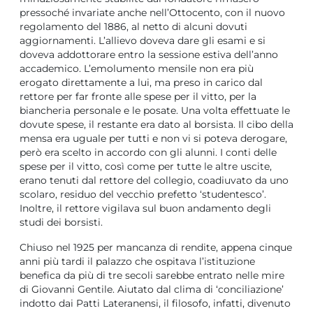
pressoché invariate anche nell’Ottocento, con il nuovo
regolamento del 1886, al netto di alcuni dovuti
aggiornamenti. L’allievo doveva dare gli esami e si
doveva addottorare entro la sessione estiva dell’anno
accademico. L’emolumento mensile non era più
erogato direttamente a lui, ma preso in carico dal
rettore per far fronte alle spese per il vitto, per la
biancheria personale e le posate. Una volta effettuate le
dovute spese, il restante era dato al borsista. Il cibo della
mensa era uguale per tutti e non vi si poteva derogare,
però era scelto in accordo con gli alunni. I conti delle
spese per il vitto, così come per tutte le altre uscite,
erano tenuti dal rettore del collegio, coadiuvato da uno
scolaro, residuo del vecchio prefetto ‘studentesco’.
Inoltre, il rettore vigilava sul buon andamento degli
studi dei borsisti.
Chiuso nel 1925 per mancanza di rendite, appena cinque
anni più tardi il palazzo che ospitava l’istituzione
benefica da più di tre secoli sarebbe entrato nelle mire
di Giovanni Gentile. Aiutato dal clima di ‘conciliazione’
indotto dai Patti Lateranensi, il filosofo, infatti, divenuto