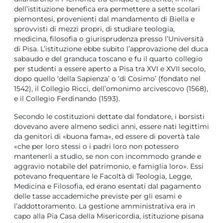
dell’istituzione benefica era permettere a sette scolari
piemontesi, provenienti dal mandamento di Biella e
sprovvisti di mezzi propri, di studiare teologia,
medicina, filosofia o giurisprudenza presso l’Università
di Pisa. L’istituzione ebbe subito l’approvazione del duca
sabaudo e del granduca toscano e fu il quarto collegio
per studenti a essere aperto a Pisa tra XVI e XVII secolo,
dopo quello ‘della Sapienza’ o ‘di Cosimo’ (fondato nel
1542), il Collegio Ricci, dell’omonimo arcivescovo (1568),
e il Collegio Ferdinando (1593).
Secondo le costituzioni dettate dal fondatore, i borsisti
dovevano avere almeno sedici anni, essere nati legittimi
da genitori di «buona fama», ed essere di povertà tale
«che per loro stessi o i padri loro non potessero
mantenerli a studio, se non con incommodo grande e
aggravio notabile del patrimonio, e famiglia loro». Essi
potevano frequentare le Facoltà di Teologia, Legge,
Medicina e Filosofia, ed erano esentati dal pagamento
delle tasse accademiche previste per gli esami e
l’addottoramento. La gestione amministrativa era in
capo alla Pia Casa della Misericordia, istituzione pisana