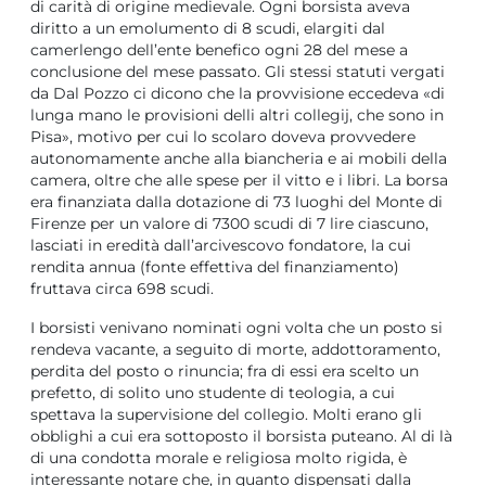
di carità di origine medievale. Ogni borsista aveva
diritto a un emolumento di 8 scudi, elargiti dal
camerlengo dell’ente benefico ogni 28 del mese a
conclusione del mese passato. Gli stessi statuti vergati
da Dal Pozzo ci dicono che la provvisione eccedeva «di
lunga mano le provisioni delli altri collegij, che sono in
Pisa», motivo per cui lo scolaro doveva provvedere
autonomamente anche alla biancheria e ai mobili della
camera, oltre che alle spese per il vitto e i libri. La borsa
era finanziata dalla dotazione di 73 luoghi del Monte di
Firenze per un valore di 7300 scudi di 7 lire ciascuno,
lasciati in eredità dall’arcivescovo fondatore, la cui
rendita annua (fonte effettiva del finanziamento)
fruttava circa 698 scudi.
I borsisti venivano nominati ogni volta che un posto si
rendeva vacante, a seguito di morte, addottoramento,
perdita del posto o rinuncia; fra di essi era scelto un
prefetto, di solito uno studente di teologia, a cui
spettava la supervisione del collegio. Molti erano gli
obblighi a cui era sottoposto il borsista puteano. Al di là
di una condotta morale e religiosa molto rigida, è
interessante notare che, in quanto dispensati dalla