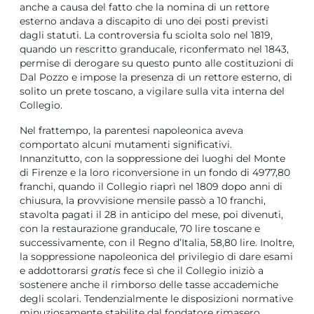
anche a causa del fatto che la nomina di un rettore
esterno andava a discapito di uno dei posti previsti
dagli statuti. La controversia fu sciolta solo nel 1819,
quando un rescritto granducale, riconfermato nel 1843,
permise di derogare su questo punto alle costituzioni di
Dal Pozzo e impose la presenza di un rettore esterno, di
solito un prete toscano, a vigilare sulla vita interna del
Collegio.
Nel frattempo, la parentesi napoleonica aveva
comportato alcuni mutamenti significativi.
Innanzitutto, con la soppressione dei luoghi del Monte
di Firenze e la loro riconversione in un fondo di 4977,80
franchi, quando il Collegio riaprì nel 1809 dopo anni di
chiusura, la provvisione mensile passò a 10 franchi,
stavolta pagati il 28 in anticipo del mese, poi divenuti,
con la restaurazione granducale, 70 lire toscane e
successivamente, con il Regno d’Italia, 58,80 lire. Inoltre,
la soppressione napoleonica del privilegio di dare esami
e addottorarsi
gratis
fece sì che il Collegio iniziò a
sostenere anche il rimborso delle tasse accademiche
degli scolari. Tendenzialmente le disposizioni normative
minuziosamente stabilite dal fondatore rimasero