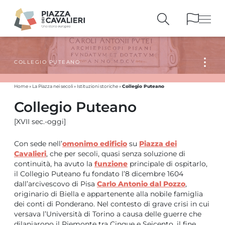
COLLEGIO PUTEANO
EDIFICI
E MONUMENTI
LA PIAZZA
NEI SECOLI
Collegio Puteano
Home
»
La Piazza nei secoli
»
Istituzioni storiche
»
PERSONAGGI
E TESTIMONIANZE
Collegio Puteano
PUBBLICAZIONI
E STRUMENTI
[XVII sec.-oggi]
PERCORSI
E PRENOTAZIONI
Con sede nell’
omonimo edificio
su
Piazza dei
Cavalieri
, che per secoli, quasi senza soluzione di
continuità, ha avuto la
funzione
principale di ospitarlo,
il Collegio Puteano fu fondato l’8 dicembre 1604
dall’arcivescovo di Pisa
Carlo Antonio dal Pozzo
,
originario di Biella e appartenente alla nobile famiglia
dei conti di Ponderano. Nel contesto di grave crisi in cui
versava l’Università di Torino a causa delle guerre che
dilaniarono il Piemonte tra Cinque e Seicento, il fine