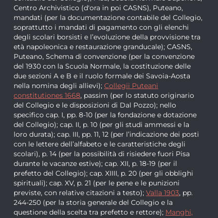
Centro Archivistico (d'ora in poi CASNS), Puteano,
mandati (per la documentazione contabile del Collegio,
soprattutto i mandati di pagamento con gli elenchi
degli scolari borsisti e l’evoluzione della provvisione tra
età napoleonica e restaurazione granducale); CASNS,
Puteano, Schema di convenzione (per la convenzione
del 1930 con la Scuola Normale, la costituzione delle
due sezioni A e B e il ruolo formale dei Savoia-Aosta
nella nomina degli allievi);
Collegii Puteani
constitutiones 1668
, passim (per lo statuto originario
del Collegio e le disposizioni di Dal Pozzo); nello
specifico cap. I, pp. 8-10 (per la fondazione e dotazione
del Collegio); cap. II, p. 10 (per gli studi ammessi e la
loro durata); cap. III, pp. 11, 12 (per l’indicazione dei posti
con le lettere dell’alfabeto e le caratteristiche degli
scolari), p. 14 (per la possibilità di risiedere fuori Pisa
durante le vacanze estive); cap. XII, p. 18-19 (per il
prefetto del Collegio); cap. XIIII, p. 20 (per gli obblighi
spirituali); cap. XV, p. 21 (per le pene e le punizioni
previste, con relative citazioni a testo);
Valla 1903
, pp.
244-250 (per la storia generale del Collegio e la
questione della scelta tra prefetto e rettore);
Manghi,