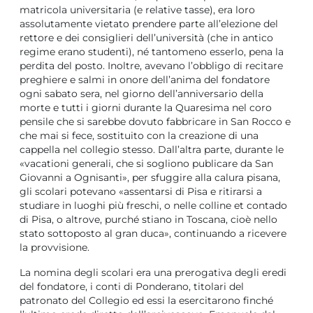
matricola universitaria (e relative tasse), era loro
assolutamente vietato prendere parte all’elezione del
rettore e dei consiglieri dell’università (che in antico
regime erano studenti), né tantomeno esserlo, pena la
perdita del posto. Inoltre, avevano l’obbligo di recitare
preghiere e salmi in onore dell’anima del fondatore
ogni sabato sera, nel giorno dell’anniversario della
morte e tutti i giorni durante la Quaresima nel coro
pensile che si sarebbe dovuto fabbricare in San Rocco e
che mai si fece, sostituito con la creazione di una
cappella nel collegio stesso. Dall’altra parte, durante le
«vacationi generali, che si sogliono publicare da San
Giovanni a Ognisanti», per sfuggire alla calura pisana,
gli scolari potevano «assentarsi di Pisa e ritirarsi a
studiare in luoghi più freschi, o nelle colline et contado
di Pisa, o altrove, purché stiano in Toscana, cioè nello
stato sottoposto al gran duca», continuando a ricevere
la provvisione.
La nomina degli scolari era una prerogativa degli eredi
del fondatore, i conti di Ponderano, titolari del
patronato del Collegio ed essi la esercitarono finché