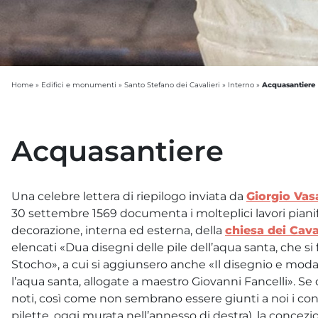
Acquasantiere
Home
»
Edifici e monumenti
»
Santo Stefano dei Cavalieri
»
Interno
»
Acquasantiere
Una celebre lettera di riepilogo inviata da
Giorgio Vas
30 settembre 1569 documenta i molteplici lavori pianific
decorazione, interna ed esterna, della
chiesa dei Cava
elencati «Dua disegni delle pile dell’aqua santa, che s
Stocho», a cui si aggiunsero anche «Il disegnio e modan
l’aqua santa, allogate a maestro Giovanni Fancelli». Se
noti, così come non sembrano essere giunti a noi i con
pilette, oggi murata nell’annesso di destra), la concez