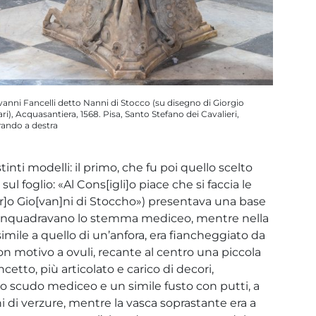
vanni Fancelli detto Nanni di Stocco (su disegno di Giorgio
ri), Acquasantiera, 1568. Pisa, Santo Stefano dei Cavalieri,
rando a destra
inti modelli: il primo, che fu poi quello scelto
sul foglio: «Al Cons[igli]o piace che si faccia le
tr]o Gio[van]ni di Stoccho») presentava una base
he inquadravano lo stemma mediceo, mentre nella
ile a quello di un’anfora, era fiancheggiato da
n motivo a ovuli, recante al centro una piccola
cetto, più articolato e carico di decori,
lo scudo mediceo e un simile fusto con putti, a
i di verzure, mentre la vasca soprastante era a