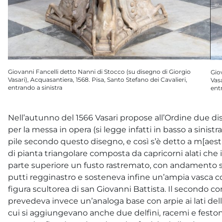
Giovanni Fancelli detto Nanni di Stocco (su disegno di Giorgio
Gio
Vasari), Acquasantiera, 1568. Pisa, Santo Stefano dei Cavalieri,
Vasa
entrando a sinistra
ent
Nell’autunno del 1566 Vasari propose all’Ordine due dist
per la messa in opera (si legge infatti in basso a sinistra 
pile secondo questo disegno, e così s’è detto a m[aes
di pianta triangolare composta da capricorni alati c
parte superiore un fusto rastremato, con andamento sim
putti regginastro e sosteneva infine un’ampia vasca co
figura scultorea di san Giovanni Battista. Il secondo con
prevedeva invece un’analoga base con arpie ai lati del
cui si aggiungevano anche due delfini, racemi e feston