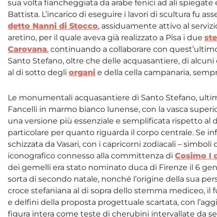
sua volta fiancheggiata da arabe fenici ad ali spiegate 
Battista. L’incarico di eseguire i lavori di scultura fu 
detto Nanni di Stocco
, assiduamente attivo al serviz
aretino, per il quale aveva già realizzato a Pisa i due
st
Carovana
, continuando a collaborare con quest’ultim
Santo Stefano, oltre che delle acquasantiere, di alcuni 
al di sotto degli
organi
e della cella campanaria, sempre
Le monumentali acquasantiere di Santo Stefano, ultimat
Fancelli in marmo bianco lunense, con la vasca superi
una versione più essenziale e semplificata rispetto al 
particolare per quanto riguarda il corpo centrale. Se i
schizzata da Vasari, con i capricorni zodiacali – simboli 
iconografico connesso alla committenza di
Cosimo I 
dei gemelli era stato nominato duca di Firenze il 6 g
sorta di secondo natale, nonché l’origine della sua per
croce stefaniana al di sopra dello stemma mediceo, il f
e delfini della proposta progettuale scartata, con l’aggi
figura intera come teste di cherubini intervallate da s