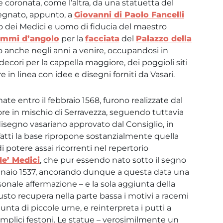
e coronata, come l’altra, da una statuetta del
assegnato, appunto, a
Giovanni di Paolo Fancelli
io dei Medici e uomo di fiducia del maestro
emmi d’angolo
per la
facciata
del
Palazzo della
o anche negli anni a venire, occupandosi in
decori per la cappella maggiore, dei poggioli siti
 in linea con idee e disegni forniti da Vasari.
e entro il febbraio 1568, furono realizzate dal
ore in mischio di Serravezza, seguendo tuttavia
disegno vasariano approvato dal Consiglio, in
nfatti la base ripropone sostanzialmente quella
di potere assai ricorrenti nel repertorio
de’ Medici
, che pur essendo nato sotto il segno
ennaio 1537, ancorando dunque a questa data una
sonale affermazione – e la sola aggiunta della
usto recupera nella parte bassa i motivi a racemi
unta di piccole urne, e reinterpreta i putti a
emplici festoni. Le statue – verosimilmente un