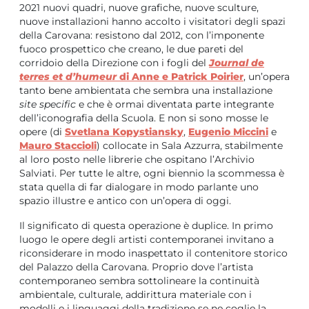
2021 nuovi quadri, nuove grafiche, nuove sculture,
nuove installazioni hanno accolto i visitatori degli spazi
della Carovana: resistono dal 2012, con l’imponente
fuoco prospettico che creano, le due pareti del
corridoio della Direzione con i fogli del
Journal de
terres et d’humeur
di Anne e Patrick Poirier
, un’opera
tanto bene ambientata che sembra una installazione
site specific
e che è ormai diventata parte integrante
dell’iconografia della Scuola. E non si sono mosse le
opere (di
Svetlana Kopystiansky
,
Eugenio Miccini
e
Mauro Staccioli
) collocate in Sala Azzurra, stabilmente
al loro posto nelle librerie che ospitano l’Archivio
Salviati. Per tutte le altre, ogni biennio la scommessa è
stata quella di far dialogare in modo parlante uno
spazio illustre e antico con un’opera di oggi.
Il significato di questa operazione è duplice. In primo
luogo le opere degli artisti contemporanei invitano a
riconsiderare in modo inaspettato il contenitore storico
del Palazzo della Carovana. Proprio dove l’artista
contemporaneo sembra sottolineare la continuità
ambientale, culturale, addirittura materiale con i
modelli e i linguaggi della tradizione se ne coglie la