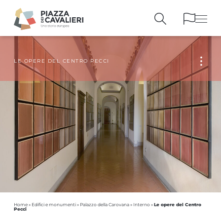
LE OPERE DEL CENTRO PECCI
EDIFICI
E MONUMENTI
LA PIAZZA
NEI SECOLI
PERSONAGGI
E TESTIMONIANZE
PUBBLICAZIONI
E STRUMENTI
PERCORSI
E PRENOTAZIONI
Le opere del Centro
Home
»
Edifici e monumenti
»
Palazzo della Carovana
»
Interno
»
Pecci