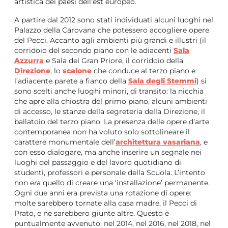
artistica dei paesi dell’est europeo.
A partire dal 2012 sono stati individuati alcuni luoghi nel
Palazzo della Carovana che potessero accogliere opere
del Pecci. Accanto agli ambienti più grandi e illustri (il
corridoio del secondo piano con le adiacenti
Sala
Azzurra
e Sala del Gran Priore, il corridoio della
Direzione
, lo
scalone
che conduce al terzo piano e
l’adiacente parete a fianco della
Sala degli Stemmi
) si
sono scelti anche luoghi minori, di transito: la nicchia
che apre alla chiostra del primo piano, alcuni ambienti
di accesso, le stanze della segreteria della Direzione, il
ballatoio del terzo piano. La presenza delle opere d’arte
contemporanea non ha voluto solo sottolineare il
carattere monumentale dell’
architettura vasariana
, e
con esso dialogare, ma anche inserire un segnale nei
luoghi del passaggio e del lavoro quotidiano di
studenti, professori e personale della Scuola. L’intento
non era quello di creare una ‘installazione’ permanente.
Ogni due anni era prevista una rotazione di opere:
molte sarebbero tornate alla casa madre, il Pecci di
Prato, e ne sarebbero giunte altre. Questo è
puntualmente avvenuto: nel 2014, nel 2016, nel 2018, nel