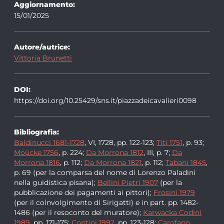
Aggiornamento:
15/01/2025
Autore/autrice:
Vittoria Brunetti
DOI:
https://doi.org/10.25429/sns.it/piazzadeicavalieri0098
Bibliografia:
Baldinucci 1681-1728
, VI, 1728, pp. 122-123;
Titi 1751
, p. 93;
Moücke 1756
, p. 224;
Da Morrona 1812
, III, p. 7;
Da
Morrona 1816
, p. 112;
Da Morrona 1821
, p. 112;
Tabani 1845
,
p. 69 (per la comparsa del nome di Lorenzo Paladini
nella guidistica pisana);
Bellini Pietri 1907
(per la
pubblicazione dei pagamenti ai pittori);
Frosini 1979
(per il coinvolgimento di Sirigatti) e in part. pp. 1482-
1486 (per il resoconto del muratore);
Karwacka Codini
1989
, pp. 171-175;
Contini 1992
, pp. 123-128;
Carofano,