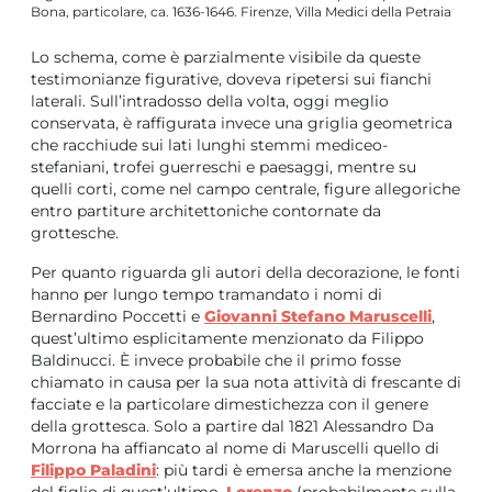
Bona, particolare, ca. 1636-1646. Firenze, Villa Medici della Petraia
Lo schema, come è parzialmente visibile da queste
testimonianze figurative, doveva ripetersi sui fianchi
laterali. Sull’intradosso della volta, oggi meglio
conservata, è raffigurata invece una griglia geometrica
che racchiude sui lati lunghi stemmi mediceo-
stefaniani, trofei guerreschi e paesaggi, mentre su
quelli corti, come nel campo centrale, figure allegoriche
entro partiture architettoniche contornate da
grottesche.
Per quanto riguarda gli autori della decorazione, le fonti
hanno per lungo tempo tramandato i nomi di
Bernardino Poccetti e
Giovanni Stefano Maruscelli
,
quest’ultimo esplicitamente menzionato da Filippo
Baldinucci. È invece probabile che il primo fosse
chiamato in causa per la sua nota attività di frescante di
facciate e la particolare dimestichezza con il genere
della grottesca. Solo a partire dal 1821 Alessandro Da
Morrona ha affiancato al nome di Maruscelli quello di
Filippo Paladini
: più tardi è emersa anche la menzione
del figlio di quest’ultimo,
Lorenzo
(probabilmente sulla