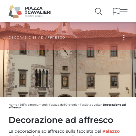
DECORAZIONE AD AFFRESCO
EDIFICI
E MONUMENTI
LA PIAZZA
NEI SECOLI
PERSONAGGI
E TESTIMONIANZE
PUBBLICAZIONI
E STRUMENTI
PERCORSI
E PRENOTAZIONI
Decorazione ad
Home
»
Edifici e monumenti
»
Palazzo dell’Orologio
»
Facciata e volta
»
affresco
Decorazione ad affresco
La decorazione ad affresco sulla facciata del
Palazzo