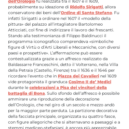
dell’Orologio
fu realizzata tra il 1607 e il 1609,
probabilmente su ideazione di
Ridolfo Sirigatti
, allora
conservatore dei beni dell’
Ordine di Santo Stefano
. Fu
infatti Sirigatti a ordinare nel 1607 il «modello della
pittura» del palazzo all’intagliatore Bartolomeo
Atticciati, col fine di indirizzare il lavoro dei frescanti.
Stando alla testimonianza di Filippo Baldinucci il
programma iconografico comprendeva «simboliche
figure di Virtù o d’Arti Liberali e Meccaniche, con diversi
paesi e prospettive». L’affermazione può essere
contestualizzata grazie a un affresco realizzato da
Baldassarre Franceschini, detto il Volterrano, nella Villa
della Petraia (Castello, Firenze) tra il 1636 e il 1646 per
ricordare l’evento che in
Piazza dei Cavalieri
nel 1609
vide protagonista il granduca
Cosimo II de’ Medici
durante le
celebrazioni a Pisa dei vincitori della
battaglia di Bona
. Sullo sfondo dell’affresco è possibile
ammirare una riproduzione della decorazione
dell’Orologio, che nel giro di un secolo e mezzo andò
per la maggior parte perduta. La partizione decorativa
della facciata principale, organizzata su quattro fasce,
con figure allegoriche che si alternavano a paesaggi e a
stemmi mediceo-stefaniani, è ancora più apprezzabile