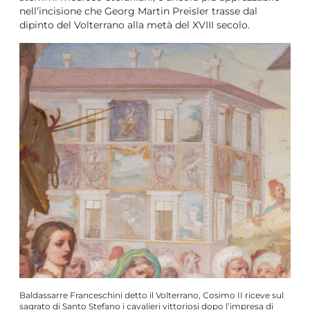
nell’incisione che Georg Martin Preisler trasse dal
dipinto del Volterrano alla metà del XVIII secolo.
Baldassarre Franceschini detto il Volterrano, Cosimo II riceve sul
sagrato di Santo Stefano i cavalieri vittoriosi dopo l’impresa di