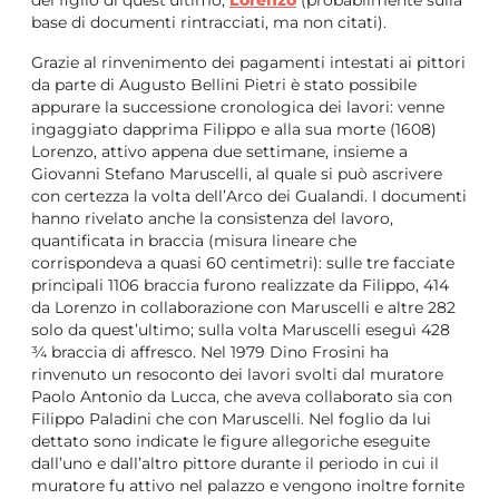
base di documenti rintracciati, ma non citati).
Grazie al rinvenimento dei pagamenti intestati ai pittori
da parte di Augusto Bellini Pietri è stato possibile
appurare la successione cronologica dei lavori: venne
ingaggiato dapprima Filippo e alla sua morte (1608)
Lorenzo, attivo appena due settimane, insieme a
Giovanni Stefano Maruscelli, al quale si può ascrivere
con certezza la volta dell’Arco dei Gualandi. I documenti
hanno rivelato anche la consistenza del lavoro,
quantificata in braccia (misura lineare che
corrispondeva a quasi 60 centimetri): sulle tre facciate
principali 1106 braccia furono realizzate da Filippo, 414
da Lorenzo in collaborazione con Maruscelli e altre 282
solo da quest’ultimo; sulla volta Maruscelli eseguì 428
¾ braccia di affresco. Nel 1979 Dino Frosini ha
rinvenuto un resoconto dei lavori svolti dal muratore
Paolo Antonio da Lucca, che aveva collaborato sia con
Filippo Paladini che con Maruscelli. Nel foglio da lui
dettato sono indicate le figure allegoriche eseguite
dall’uno e dall’altro pittore durante il periodo in cui il
muratore fu attivo nel palazzo e vengono inoltre fornite