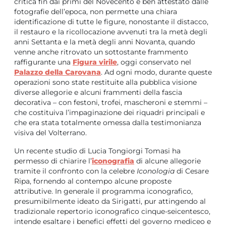
critica fin dai primi del Novecento e ben attestato dalle
fotografie dell’epoca, non permette una chiara
identificazione di tutte le figure, nonostante il distacco,
il restauro e la ricollocazione avvenuti tra la metà degli
anni Settanta e la metà degli anni Novanta, quando
venne anche ritrovato un sottostante frammento
raffigurante una
Figura virile
, oggi conservato nel
Palazzo della Carovana
. Ad ogni modo, durante queste
operazioni sono state restituite alla pubblica visione
diverse allegorie e alcuni frammenti della fascia
decorativa – con festoni, trofei, mascheroni e stemmi –
che costituiva l’impaginazione dei riquadri principali e
che era stata totalmente omessa dalla testimonianza
visiva del Volterrano.
Un recente studio di Lucia Tongiorgi Tomasi ha
permesso di chiarire l’
iconografia
di alcune allegorie
tramite il confronto con la celebre
Iconologia
di Cesare
Ripa, fornendo al contempo alcune proposte
attributive. In generale il programma iconografico,
presumibilmente ideato da Sirigatti, pur attingendo al
tradizionale repertorio iconografico cinque-seicentesco,
intende esaltare i benefici effetti del governo mediceo e