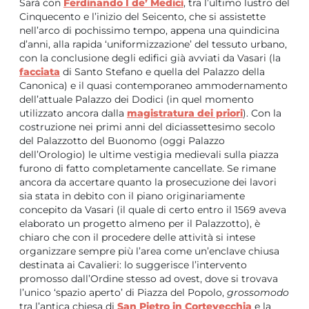
Sarà con
Ferdinando I de’ Medici
, tra l’ultimo lustro del
Cinquecento e l’inizio del Seicento, che si assistette
nell’arco di pochissimo tempo, appena una quindicina
d’anni, alla rapida ‘uniformizzazione’ del tessuto urbano,
con la conclusione degli edifici già avviati da Vasari (la
facciata
di Santo Stefano e quella del Palazzo della
Canonica) e il quasi contemporaneo ammodernamento
dell’attuale Palazzo dei Dodici (in quel momento
utilizzato ancora dalla
magistratura dei priori
). Con la
costruzione nei primi anni del diciassettesimo secolo
del Palazzotto del Buonomo (oggi Palazzo
dell’Orologio) le ultime vestigia medievali sulla piazza
furono di fatto completamente cancellate. Se rimane
ancora da accertare quanto la prosecuzione dei lavori
sia stata in debito con il piano originariamente
concepito da Vasari (il quale di certo entro il 1569 aveva
elaborato un progetto almeno per il Palazzotto), è
chiaro che con il procedere delle attività si intese
organizzare sempre più l’area come un’enclave chiusa
destinata ai Cavalieri: lo suggerisce l’intervento
promosso dall’Ordine stesso ad ovest, dove si trovava
l’unico ‘spazio aperto’ di Piazza del Popolo,
grossomodo
tra l’antica chiesa di
San Pietro in Cortevecchia
e la