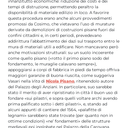
innanzitutto economiche: riduzione dei costi e dei
tempi di distruzione, permettendo peraltro la
disponibilità di materiale edilizio
in loco.
A favorire
questa procedura erano anche alcuni provvedimenti
promossi da Cosimo, che vietavano l’uso di murature
derivate da demolizioni di costruzioni pisane fuori dai
confini cittadini e, in certi periodi, prevedevano
addirittura l’abbattimento dei dazi sul trasporto entro le
mura di materiali utili a edificare. Non mancavano però
anche motivazioni strutturali: su un suolo incoerente
come quello pisano («rotto il primo piano sodo del
fondamento, le muraglie calavano sempre»),
appoggiarsi a corpi di fabbrica in piedi da tempo offriva
maggiori garanzie di buona riuscita, come suggeriva
Vasari nella
Vita
di
Nicola Pisano
, ritenendolo autore
del Palazzo degli Anziani. In particolare, suo sarebbe
stato il merito di aver ripristinato in città il buon uso di
fondare «sui pilastri, e sopra quelli voltare archi avendo
prima palificato sotto i detti pilastri», e, stando ad
alcuni appunti di cantiere del 1564, «palafitte di
legnami» sarebbero state trovate (per quanto non in
ottime condizioni) «ne’ fondamenti» delle strutture
medievali poi inglobate nel Palazzo della Carovana.