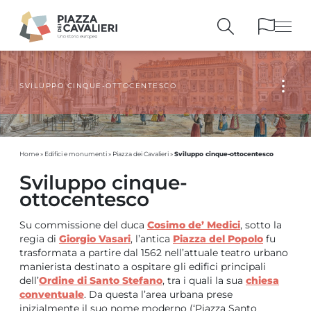
SVILUPPO CINQUE-OTTOCENTESCO
EDIFICI
E MONUMENTI
LA PIAZZA
NEI SECOLI
PERSONAGGI
E TESTIMONIANZE
PUBBLICAZIONI
E STRUMENTI
Sviluppo cinque-ottocentesco
Home
»
Edifici e monumenti
»
Piazza dei Cavalieri
»
PERCORSI
E PRENOTAZIONI
Sviluppo cinque-
ottocentesco
Su commissione del duca
Cosimo de’ Medici
, sotto la
regia di
Giorgio Vasari
, l’antica
Piazza del Popolo
fu
trasformata a partire dal 1562 nell’attuale teatro urbano
manierista destinato a ospitare gli edifici principali
dell’
Ordine di Santo Stefano
, tra i quali la sua
chiesa
conventuale
. Da questa l’area urbana prese
inizialmente il suo nome moderno (‘Piazza Santo