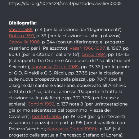
https://doi.org/10.25429/sns.it/piazzadeicavalieri0005
Bibliografia:
Vasari 1588
, p. 4 (per la citazione dai ‘Ragionamenti’);
Botero 1597
, p. 39 (per la citazione sul «bel palazzo»);
Capovilla 1908
, p. 344 (con un riferimento al progetto
vasariano per il Palazzotto);
Vasari 1966-1997
, II, 1967, pp.
60-61 (per le citazioni dalle ‘Vite’);
Greco 1984
, pp. 110-115
(sul rapporto tra Ordine e Arcidiocesi di Pisa alla fine del
Seicento);
Karwacka Codini 1989
, pp. 33-36 (per le piante
di G.D. Rinaldi e G.G. Ricci), pp. 37-38 (per la citazione
sulle nuove prospettive della piazza), pp. 70-71 (per il
disegno dal cantiere vasariano, conservato all’Archivio
di Stato di Pisa, dal cui annesso 'Rapporto' è tratta la
citazione sulle palafitte) e pp. 302-303 (per le case a
schiera);
Contini 1992
, p. 137 nota 8 (per un'attestazione
già primo seicentesca del toponimo 'Piazza dei
Cavalieri');
Conforti 1993
, pp. 191-208 (per gli interventi
vasariani in piazza) e in part. p. 195 (per il parallelo con
Palazzo Vecchio);
Karwacka Codini 1996b
, p. 145 (sul
progetto della statua a Francesco Stefano di Lorena);