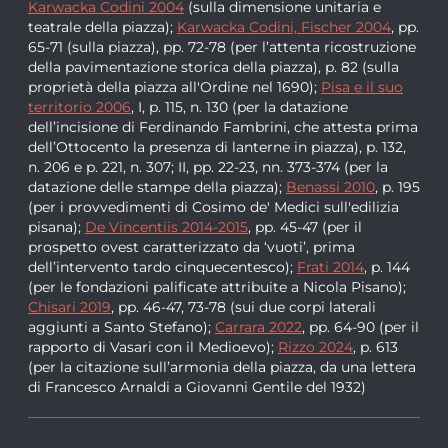
Karwacka Codini 2004
(sulla dimensione unitaria e
teatrale della piazza);
Karwacka Codini, Fischer 2004
, pp.
65-71 (sulla piazza), pp. 72-78 (per l’attenta ricostruzione
della pavimentazione storica della piazza), p. 82 (sulla
proprietà della piazza all'Ordine nel 1690);
Pisa e il suo
territorio 2006
, I, p. 115, n. 130 (per la datazione
dell’incisione di Ferdinando Fambrini, che attesta prima
dell’Ottocento la presenza di lanterne in piazza), p. 132,
n. 206 e p. 221, n. 307; II, pp. 22-23, nn. 373-374 (per la
datazione delle stampe della piazza);
Benassi 2010
, p. 195
(per i provvedimenti di Cosimo de' Medici sull'edilizia
pisana);
De Vincentiis 2014-2015
, pp. 45-47 (per il
prospetto ovest caratterizzato da ‘vuoti’, prima
dell’intervento tardo cinquecentesco);
Frati 2014
, p. 144
(per le fondazioni palificate attribuite a Nicola Pisano);
Chisari 2019
, pp. 46-47, 73-78 (sui due corpi laterali
aggiunti a Santo Stefano);
Carrara 2022
, pp. 64-90 (per il
rapporto di Vasari con il Medioevo);
Rizzo 2024
, p. 613
(per la citazione sull’armonia della piazza, da una lettera
di Francesco Arnaldi a Giovanni Gentile del 1932)