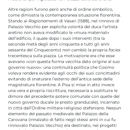
Altre ragioni furono però anche di ordine simbolico,
come dimostra la contemporanea situazione fiorentina.
Stando ai
Ragionamenti
di Vasari (1588), nel rinnovo di
Palazzo Vecchio per esplicita volontà del duca l’artista
aretino non aveva modificato le «mura maternali»
dell’edificio, il quale dopo i suoi interventi (tra la
seconda metà degli anni cinquanta e tutti gli anni
sessanta del Cinquecento) non cambiò la propria
facies
trecentesca sulla piazza. La motivazione era che esse
avevano «con questa forma vecchia dato origine al suo
governo nuovo»: una continuità politica che Cosimo
voleva rendere evidente agli occhi dei suoi concittadini
evitando di snaturare l’esterno dell’antica sede delle
magistrature fiorentine. A Pisa si mise in atto invece
una vera e propria riscrittura, necessaria a sostituire le
dimore del precedente potere comunale con quelle del
nuovo governo ducale (e presto granducale), incarnato
in città dall’Ordine militare-religioso stefaniano. Nessun
elemento del passato medievale del Palazzo della
Carovana (innalzato di fatto negli stessi anni in cui fu
rinnovato Palazzo Vecchio) era destinato, nei progetti