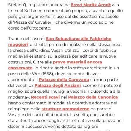
Stefano’), registrato ancora da
Ernst Moritz Arndt
alla
fine del Settecento come il più proprio, accanto a quello
però già largamente in uso dal diciassettesimo secolo
di ‘Piazza de’ Cavalieri’, che divenne univoco solo nel
corso dell’Ottocento.
Tranne nel caso di
San Sebastiano alle Fabbriche
maggiori
, distrutta prima di innalzare nella stessa area
la chiesa dell’Ordine, Vasari utilizzò i corpi di fabbrica
medievali esistenti sulla piazza per edificare le nuove
costruzioni. Oltre alle
prove materiali ancora
conservate
, lo riporta anche lo stesso architetto in un
passo delle
Vite
(1568), dove racconta di aver
accomodato il
Palazzo della Carovana
su «una parte
del vecchio»
Palazzo degli Anziani
, «come ha potuto il
meglio, sopra quella muraglia vecchia, riducendola alla
moderna».
Recenti scavi
nel
Palazzo della Canonica
hanno confermato le modalità operative adottate nel
reimpiego delle
strutture premoderne
da parte di
Vasari e dei suoi collaboratori. La scelta, che sarebbe
stata iterata ancora dagli architetti attivi sulla piazza nei
decenni successivi, venne dettata da ragioni