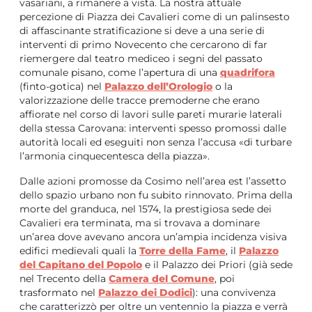
vasariani, a rimanere a vista. La nostra attuale
percezione di Piazza dei Cavalieri come di un palinsesto
di affascinante stratificazione si deve a una serie di
interventi di primo Novecento che cercarono di far
riemergere dal teatro mediceo i segni del passato
comunale pisano, come l’apertura di una
quadrifora
(finto-gotica) nel
Palazzo dell’Orologio
o la
valorizzazione delle tracce premoderne che erano
affiorate nel corso di lavori sulle pareti murarie laterali
della stessa Carovana: interventi spesso promossi dalle
autorità locali ed eseguiti non senza l’accusa «di turbare
l’armonia cinquecentesca della piazza».
Dalle azioni promosse da Cosimo nell’area est l’assetto
dello spazio urbano non fu subito rinnovato. Prima della
morte del granduca, nel 1574, la prestigiosa sede dei
Cavalieri era terminata, ma si trovava a dominare
un’area dove avevano ancora un’ampia incidenza visiva
edifici medievali quali la
Torre della Fame
, il
Palazzo
del Capitano del Popolo
e il Palazzo dei Priori (già sede
nel Trecento della
Camera del Comune
, poi
trasformato nel
Palazzo dei Dodici
): una convivenza
che caratterizzò per oltre un ventennio la piazza e verrà