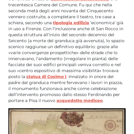
trecentesca Camera del Comune. Fu qui che nella
seconda metà degli anni novanta del Cinquecento
vennero costruite, a completare il teatro, tre case a
schiera, secondo una
tipologia edilizia
‘economica’ già
in uso a Firenze. Con l’inclusione anche di San Rocco in
questa struttura all’inizio del secondo decennio del
Seicento (a morte del granduca già avvenuta), lo spazio
scenico raggiunse un definitivo equilibrio: grazie alle
«varie convergenze prospettiche» delle strade che lo
innervavano, l’andamento (irregolare in pianta) delle
facciate dei suoi edifici principali veniva corretto e nel
suo «centro espositivo di massima visibilità» trovava
posto la
statua di Cosimo I
. Innalzato in onore del
padre dal granduca mentre fervevano i lavori in piazza,
il monumento funzionava anche come celebrazione
dell’intervento promosso dallo stesso Ferdinando per
portare a Pisa il nuovo
acquedotto mediceo
.