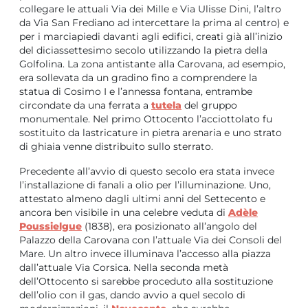
collegare le attuali Via dei Mille e Via Ulisse Dini, l’altro
da Via San Frediano ad intercettare la prima al centro) e
per i marciapiedi davanti agli edifici, creati già all’inizio
del diciassettesimo secolo utilizzando la pietra della
Golfolina. La zona antistante alla Carovana, ad esempio,
era sollevata da un gradino fino a comprendere la
statua di Cosimo I e l’annessa fontana, entrambe
circondate da una ferrata a
tutela
del gruppo
monumentale. Nel primo Ottocento l’acciottolato fu
sostituito da lastricature in pietra arenaria e uno strato
di ghiaia venne distribuito sullo sterrato.
Precedente all’avvio di questo secolo era stata invece
l’installazione di fanali a olio per l’illuminazione. Uno,
attestato almeno dagli ultimi anni del Settecento e
ancora ben visibile in una celebre veduta di
Adèle
Poussielgue
(1838), era posizionato all’angolo del
Palazzo della Carovana con l’attuale Via dei Consoli del
Mare. Un altro invece illuminava l’accesso alla piazza
dall’attuale Via Corsica. Nella seconda metà
dell’Ottocento si sarebbe proceduto alla sostituzione
dell’olio con il gas, dando avvio a quel secolo di