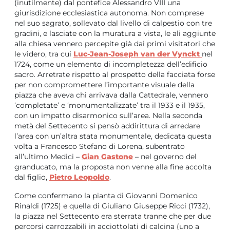
(inutilmente) dal pontefice Alessandro VIII una
giurisdizione ecclesiastica autonoma. Non comprese
nel suo sagrato, sollevato dal livello di calpestio con tre
gradini, e lasciate con la muratura a vista, le ali aggiunte
alla chiesa vennero percepite già dai primi visitatori che
le videro, tra cui
Luc-Jean-Joseph van der Vynckt
nel
1724, come un elemento di incompletezza dell’edificio
sacro. Arretrate rispetto al prospetto della facciata forse
per non compromettere l’importante visuale della
piazza che aveva chi arrivava dalla Cattedrale, vennero
‘completate’ e ‘monumentalizzate’ tra il 1933 e il 1935,
con un impatto disarmonico sull’area. Nella seconda
metà del Settecento si pensò addirittura di arredare
l’area con un’altra stata monumentale, dedicata questa
volta a Francesco Stefano di Lorena, subentrato
all’ultimo Medici –
Gian Gastone
– nel governo del
granducato, ma la proposta non venne alla fine accolta
dal figlio,
Pietro Leopoldo
.
Come confermano la pianta di Giovanni Domenico
Rinaldi (1725) e quella di Giuliano Giuseppe Ricci (1732),
la piazza nel Settecento era sterrata tranne che per due
percorsi carrozzabili in acciottolati di calcina (uno a