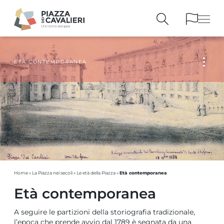
ETÀ CONTEMPORANEA
EDIFICI
E MONUMENTI
LA PIAZZA
NEI SECOLI
PERSONAGGI
E TESTIMONIANZE
PUBBLICAZIONI
E STRUMENTI
PERCORSI
E PRENOTAZIONI
Età contemporanea
Home
»
La Piazza nei secoli
»
Le età della Piazza
»
Età contemporanea
A seguire le partizioni della storiografia tradizionale,
l’epoca che prende avvio dal 1789 è segnata da una