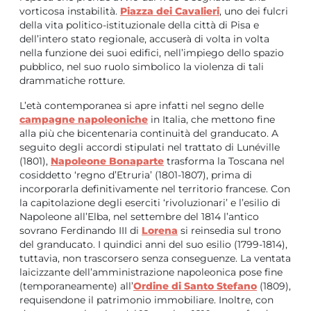
vorticosa instabilità.
Piazza dei Cavalieri
, uno dei fulcri
della vita politico-istituzionale della città di Pisa e
dell’intero stato regionale, accuserà di volta in volta
nella funzione dei suoi edifici, nell’impiego dello spazio
pubblico, nel suo ruolo simbolico la violenza di tali
drammatiche rotture.
L’età contemporanea si apre infatti nel segno delle
campagne napoleoniche
in Italia, che mettono fine
alla più che bicentenaria continuità del granducato. A
seguito degli accordi stipulati nel trattato di Lunéville
(1801),
Napoleone Bonaparte
trasforma la Toscana nel
cosiddetto ‘regno d’Etruria’ (1801-1807), prima di
incorporarla definitivamente nel territorio francese. Con
la capitolazione degli eserciti ‘rivoluzionari’ e l’esilio di
Napoleone all’Elba, nel settembre del 1814 l’antico
sovrano Ferdinando III di
Lorena
si reinsedia sul trono
del granducato. I quindici anni del suo esilio (1799-1814),
tuttavia, non trascorsero senza conseguenze. La ventata
laicizzante dell’amministrazione napoleonica pose fine
(temporaneamente) all’
Ordine di Santo Stefano
(1809),
requisendone il patrimonio immobiliare. Inoltre, con