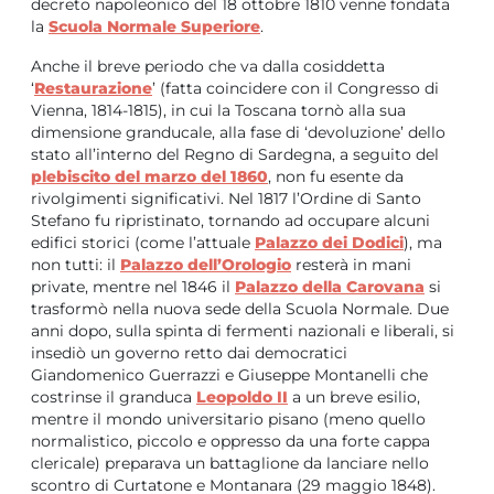
decreto napoleonico del 18 ottobre 1810 venne fondata
la
Scuola Normale Superiore
.
Anche il breve periodo che va dalla cosiddetta
‘
Restaurazione
’ (fatta coincidere con il Congresso di
Vienna, 1814-1815), in cui la Toscana tornò alla sua
dimensione granducale, alla fase di ‘devoluzione’ dello
stato all’interno del Regno di Sardegna, a seguito del
plebiscito del marzo del 1860
, non fu esente da
rivolgimenti significativi. Nel 1817 l’Ordine di Santo
Stefano fu ripristinato, tornando ad occupare alcuni
edifici storici (come l’attuale
Palazzo dei Dodici
), ma
non tutti: il
Palazzo dell’Orologio
resterà in mani
private, mentre nel 1846 il
Palazzo della Carovana
si
trasformò nella nuova sede della Scuola Normale. Due
anni dopo, sulla spinta di fermenti nazionali e liberali, si
insediò un governo retto dai democratici
Giandomenico Guerrazzi e Giuseppe Montanelli che
costrinse il granduca
Leopoldo II
a un breve esilio,
mentre il mondo universitario pisano (meno quello
normalistico, piccolo e oppresso da una forte cappa
clericale) preparava un battaglione da lanciare nello
scontro di Curtatone e Montanara (29 maggio 1848).