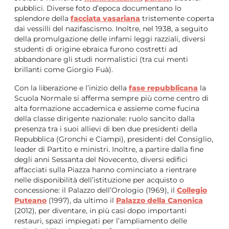
pubblici. Diverse foto d’epoca documentano lo
splendore della
facciata vasariana
tristemente coperta
dai vessilli del nazifascismo. Inoltre, nel 1938, a seguito
della promulgazione delle infami leggi razziali, diversi
studenti di origine ebraica furono costretti ad
abbandonare gli studi normalistici (tra cui menti
brillanti come Giorgio Fuà).
Con la liberazione e l’inizio della
fase repubblicana
la
Scuola Normale si afferma sempre più come centro di
alta formazione accademica e assieme come fucina
della classe dirigente nazionale: ruolo sancito dalla
presenza tra i suoi allievi di ben due presidenti della
Repubblica (Gronchi e Ciampi), presidenti del Consiglio,
leader di Partito e ministri. Inoltre, a partire dalla fine
degli anni Sessanta del Novecento, diversi edifici
affacciati sulla Piazza hanno cominciato a rientrare
nelle disponibilità dell’istituzione per acquisto o
concessione: il Palazzo dell’Orologio (1969), il
Collegio
Puteano
(1997), da ultimo il
Palazzo della Canonica
(2012), per diventare, in più casi dopo importanti
restauri, spazi impiegati per l’ampliamento delle