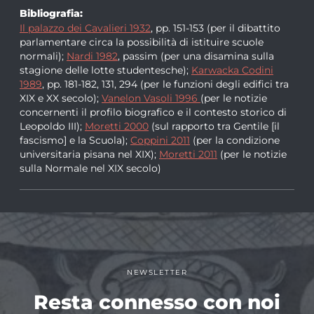
Bibliografia:
Il palazzo dei Cavalieri 1932
, pp. 151-153 (per il dibattito
parlamentare circa la possibilità di istituire scuole
normali);
Nardi 1982
, passim (per una disamina sulla
stagione delle lotte studentesche);
Karwacka Codini
1989
, pp. 181-182, 131, 294 (per le funzioni degli edifici tra
XIX e XX secolo);
Vanelon Vasoli 1996
(per le notizie
concernenti il profilo biografico e il contesto storico di
Leopoldo III);
Moretti 2000
(sul rapporto tra Gentile [il
fascismo] e la Scuola);
Coppini 2011
(per la condizione
universitaria pisana nel XIX);
Moretti 2011
(per le notizie
sulla Normale nel XIX secolo)
NEWSLETTER
Resta connesso con noi