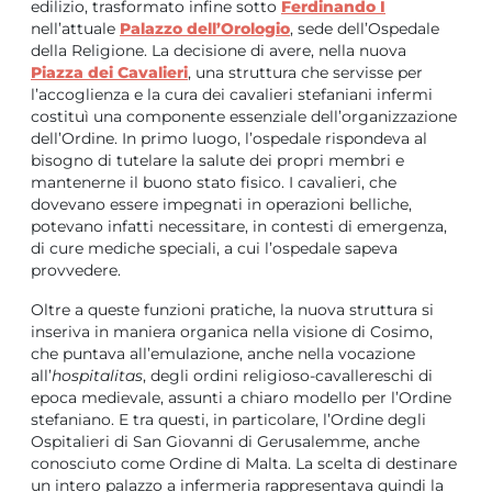
edilizio, trasformato infine sotto
Ferdinando I
nell’attuale
Palazzo dell’Orologio
, sede dell’Ospedale
della Religione. La decisione di avere, nella nuova
Piazza dei Cavalieri
, una struttura che servisse per
l’accoglienza e la cura dei cavalieri stefaniani infermi
costituì una componente essenziale dell’organizzazione
dell’Ordine. In primo luogo, l’ospedale rispondeva al
bisogno di tutelare la salute dei propri membri e
mantenerne il buono stato fisico. I cavalieri, che
dovevano essere impegnati in operazioni belliche,
potevano infatti necessitare, in contesti di emergenza,
di cure mediche speciali, a cui l’ospedale sapeva
provvedere.
Oltre a queste funzioni pratiche, la nuova struttura si
inseriva in maniera organica nella visione di Cosimo,
che puntava all’emulazione, anche nella vocazione
all’
hospitalitas
, degli ordini religioso-cavallereschi di
epoca medievale, assunti a chiaro modello per l’Ordine
stefaniano. E tra questi, in particolare, l’Ordine degli
Ospitalieri di San Giovanni di Gerusalemme, anche
conosciuto come Ordine di Malta. La scelta di destinare
un intero palazzo a infermeria rappresentava quindi la