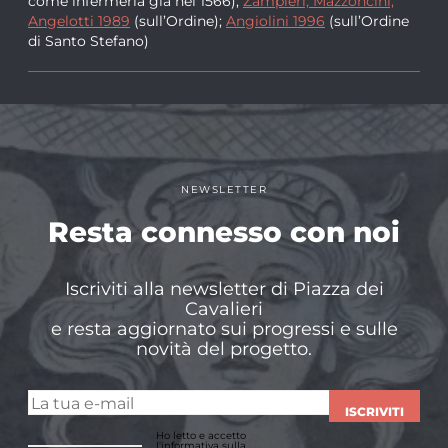
come infermeria già nel 1566);
Zampieri, Mazzoncini,
Angelotti 1989
(sull’Ordine);
Angiolini 1996
(sull’Ordine
di Santo Stefano)
NEWSLETTER
Resta connesso con noi
Iscriviti alla newsletter di Piazza dei
Cavalieri
e resta aggiornato sui progressi e sulle
novità del progetto.
ISCRIVITI
Ho letto e accetto
l'informativa sulla