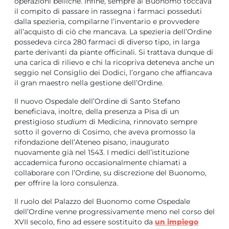
operazioni belliche. Infine, sempre al Buonomo toccava
il compito di passare in rassegna i farmaci posseduti
dalla spezieria, compilarne l’inventario e provvedere
all’acquisto di ciò che mancava. La spezieria dell’Ordine
possedeva circa 280 farmaci di diverso tipo, in larga
parte derivanti da piante officinali. Si trattava dunque di
una carica di rilievo e chi la ricopriva deteneva anche un
seggio nel Consiglio dei Dodici, l’organo che affiancava
il gran maestro nella gestione dell’Ordine.
Il nuovo Ospedale dell’Ordine di Santo Stefano
beneficiava, inoltre, della presenza a Pisa di un
prestigioso
studium
di Medicina, rinnovato sempre
sotto il governo di Cosimo, che aveva promosso la
rifondazione dell’Ateneo pisano, inaugurato
nuovamente già nel 1543. I medici dell’istituzione
accademica furono occasionalmente chiamati a
collaborare con l’Ordine, su discrezione del Buonomo,
per offrire la loro consulenza.
Il ruolo del Palazzo del Buonomo come Ospedale
dell’Ordine venne progressivamente meno nel corso del
XVII secolo, fino ad essere sostituito da
un impiego