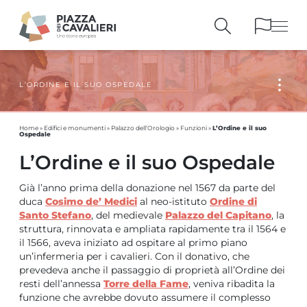
L’ORDINE E IL SUO OSPEDALE
EDIFICI
E MONUMENTI
LA PIAZZA
NEI SECOLI
L’Ordine e il suo
PERSONAGGI
E TESTIMONIANZE
Home
»
Edifici e monumenti
»
Palazzo dell’Orologio
»
Funzioni
»
Ospedale
PUBBLICAZIONI
E STRUMENTI
L’Ordine e il suo Ospedale
PERCORSI
E PRENOTAZIONI
Già l’anno prima della donazione nel 1567 da parte del
duca
Cosimo de’ Medici
al neo-istituto
Ordine di
Santo Stefano
, del medievale
Palazzo del Capitano
, la
struttura, rinnovata e ampliata rapidamente tra il 1564 e
il 1566, aveva iniziato ad ospitare al primo piano
un’infermeria per i cavalieri. Con il donativo, che
prevedeva anche il passaggio di proprietà all’Ordine dei
resti dell’annessa
Torre della Fame
, veniva ribadita la
funzione che avrebbe dovuto assumere il complesso