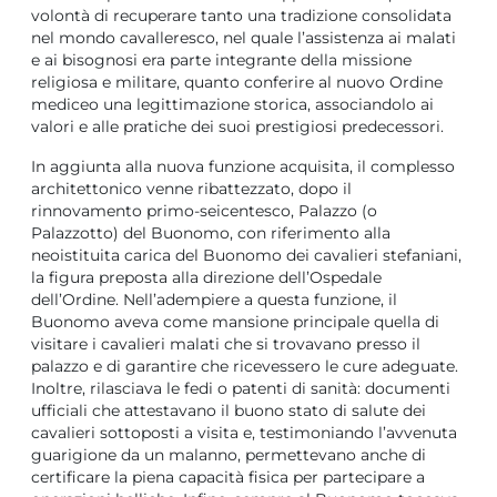
volontà di recuperare tanto una tradizione consolidata
nel mondo cavalleresco, nel quale l’assistenza ai malati
e ai bisognosi era parte integrante della missione
religiosa e militare, quanto conferire al nuovo Ordine
mediceo una legittimazione storica, associandolo ai
valori e alle pratiche dei suoi prestigiosi predecessori.
In aggiunta alla nuova funzione acquisita, il complesso
architettonico venne ribattezzato, dopo il
rinnovamento primo-seicentesco, Palazzo (o
Palazzotto) del Buonomo, con riferimento alla
neoistituita carica del Buonomo dei cavalieri stefaniani,
la figura preposta alla direzione dell’Ospedale
dell’Ordine. Nell’adempiere a questa funzione, il
Buonomo aveva come mansione principale quella di
visitare i cavalieri malati che si trovavano presso il
palazzo e di garantire che ricevessero le cure adeguate.
Inoltre, rilasciava le fedi o patenti di sanità: documenti
ufficiali che attestavano il buono stato di salute dei
cavalieri sottoposti a visita e, testimoniando l’avvenuta
guarigione da un malanno, permettevano anche di
certificare la piena capacità fisica per partecipare a