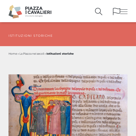
ISTITUZIONI STORICHE
EDIFICI
E MONUMENTI
LA PIAZZA
NEI SECOLI
Istituzioni storiche
Home
»
La Piazza nei secoli
»
PERSONAGGI
E TESTIMONIANZE
PUBBLICAZIONI
E STRUMENTI
PERCORSI
E PRENOTAZIONI