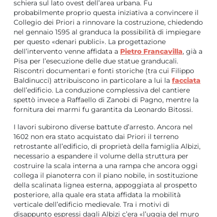
schiera sul lato ovest dell’area urbana. Fu
probabilmente proprio questa iniziativa a convincere il
Collegio dei Priori a rinnovare la costruzione, chiedendo
nel gennaio 1595 al granduca la possibilità di impiegare
per questo «denari publici». La progettazione
dell’intervento venne affidata a
Pietro Francavilla
, già a
Pisa per l’esecuzione delle due statue granducali.
Riscontri documentari e fonti storiche (tra cui Filippo
Baldinucci) attribuiscono in particolare a lui la
facciata
dell’edificio. La conduzione complessiva del cantiere
spettò invece a Raffaello di Zanobi di Pagno, mentre la
fornitura dei marmi fu garantita da Leonardo Bitossi.
I lavori subirono diverse battute d’arresto. Ancora nel
1602 non era stato acquistato dai Priori il terreno
retrostante all’edificio, di proprietà della famiglia Albizi,
necessario a espandere il volume della struttura per
costruire la scala interna a una rampa che ancora oggi
collega il pianoterra con il piano nobile, in sostituzione
della scalinata lignea esterna, appoggiata al prospetto
posteriore, alla quale era stata affidata la mobilità
verticale dell’edificio medievale. Tra i motivi di
disappunto espressi dagli Albizi c’era «l’uggia del muro