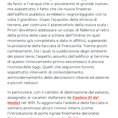
da farsi» e l’«acqua che vi pioveranno le gronde nuove»,
ma soprattutto il fatto che «le nuove finestre»
dell’edificio pubblico avrebbero «signoreggiato con la
vista il giardino». Dopo l’acquisto della striscia di
terreno, per costruire il pianerottolo della nuova scala i
Priori dovettero addossare un corpo di fabbrica al retro
della prima delle case a schiera dell’Ordine (in quel
momento già completata e data in affitto), superando
la proiezione della facciata di Francavilla. Tranne pochi
cambiamenti, tra i quali la suddivisione degli ambienti
del piano terra, l’aspetto assunto dall’edificio al termine
di questo rinnovamento primo-seicentesco è ancora
riconoscibile oggi. Quelli che seguirono furono
soprattutto interventi di consolidamento,
ammodernamento delle decorazioni interne ed esterne
e piccoli restauri.
In particolare, con il cambio di destinazione del palazzo,
assegnato ai cavalieri stefaniani da
Cosimo III de’
Medici
nel 1691, fu aggiornata l’araldica della facciata e
vennero promossi alcuni rinnovi interni (come
l’introduzione di porte lignee finemente decorate).