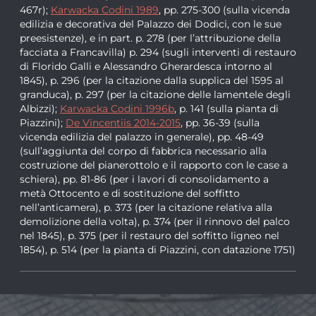
467r);
Karwacka Codini 1989
, pp. 275-300 (sulla vicenda
edilizia e decorativa del Palazzo dei Dodici, con le sue
preesistenze), e in part. p. 278 (per l’attribuzione della
facciata a Francavilla) p. 294 (sugli interventi di restauro
di Florido Galli e Alessandro Gherardesca intorno al
1845), p. 296 (per la citazione dalla supplica del 1595 al
granduca), p. 297 (per la citazione delle lamentele degli
Albizzi);
Karwacka Codini 1996b
, p. 141 (sulla pianta di
Piazzini);
De Vincentiis 2014-2015
, pp. 36-39 (sulla
vicenda edilizia del palazzo in generale), pp. 48-49
(sull’aggiunta del corpo di fabbrica necessario alla
costruzione del pianerottolo e il rapporto con le case a
schiera), pp. 81-86 (per i lavori di consolidamento a
metà Ottocento e di sostituzione del soffitto
nell’anticamera), p. 373 (per la citazione relativa alla
demolizione della volta), p. 374 (per il rinnovo del palco
nel 1845), p. 375 (per il restauro del soffitto ligneo nel
1854), p. 514 (per la pianta di Piazzini, con datazione 1751)