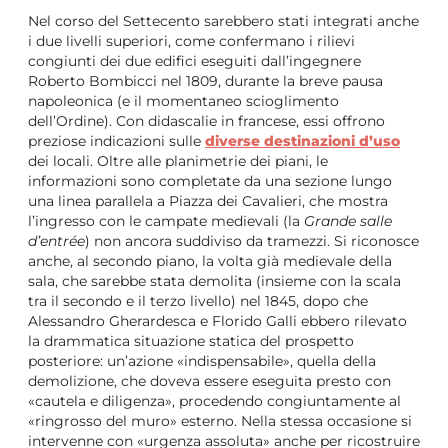
Nel corso del Settecento sarebbero stati integrati anche
i due livelli superiori, come confermano i rilievi
congiunti dei due edifici eseguiti dall’ingegnere
Roberto Bombicci nel 1809, durante la breve pausa
napoleonica (e il momentaneo scioglimento
dell’Ordine). Con didascalie in francese, essi offrono
preziose indicazioni sulle
diverse destinazioni d’uso
dei locali. Oltre alle planimetrie dei piani, le
informazioni sono completate da una sezione lungo
una linea parallela a Piazza dei Cavalieri, che mostra
l’ingresso con le campate medievali (la
Grande salle
d’entrée
) non ancora suddiviso da tramezzi. Si riconosce
anche, al secondo piano, la volta già medievale della
sala, che sarebbe stata demolita (insieme con la scala
tra il secondo e il terzo livello) nel 1845, dopo che
Alessandro Gherardesca e Florido Galli ebbero rilevato
la drammatica situazione statica del prospetto
posteriore: un’azione «indispensabile», quella della
demolizione, che doveva essere eseguita presto con
«cautela e diligenza», procedendo congiuntamente al
«ringrosso del muro» esterno. Nella stessa occasione si
intervenne con «urgenza assoluta» anche per ricostruire