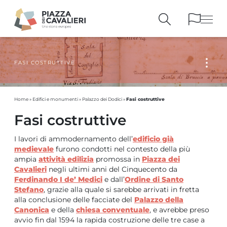
FASI COSTRUTTIVE
EDIFICI
E MONUMENTI
LA PIAZZA
NEI SECOLI
PERSONAGGI
E TESTIMONIANZE
Fasi costruttive
Home
»
Edifici e monumenti
»
Palazzo dei Dodici
»
PUBBLICAZIONI
E STRUMENTI
Fasi costruttive
PERCORSI
E PRENOTAZIONI
I lavori di ammodernamento dell’
edificio già
medievale
furono condotti nel contesto della più
ampia
attività edilizia
promossa in
Piazza dei
Cavalieri
negli ultimi anni del Cinquecento da
Ferdinando I de’ Medici
e dall’
Ordine di Santo
Stefano
, grazie alla quale si sarebbe arrivati in fretta
alla conclusione delle facciate del
Palazzo della
Canonica
e della
chiesa conventuale
, e avrebbe preso
avvio fin dal 1594 la rapida costruzione delle tre case a