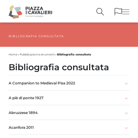
BIBLIOGRAFIA CONSULTATA
EDIFICI
E MONUMENTI
LA PIAZZA
NEI SECOLI
Bibliografia consultata
Home
»
Pubblicazioni e strumenti
»
PERSONAGGI
E TESTIMONIANZE
Bibliografia consultata
PUBBLICAZIONI
E STRUMENTI
PERCORSI
E PRENOTAZIONI
A Companion to Medieval Pisa 2022
A piè di ponte 1927
Abruzzese 1894
Acanfora 2011