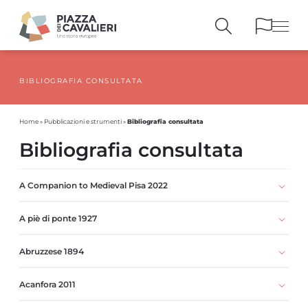
BIBLIOGRAFIA CONSULTATA
EDIFICI
E MONUMENTI
LA PIAZZA
NEI SECOLI
Bibliografia consultata
Home
»
Pubblicazioni e strumenti
»
PERSONAGGI
E TESTIMONIANZE
Bibliografia consultata
PUBBLICAZIONI
E STRUMENTI
PERCORSI
E PRENOTAZIONI
A Companion to Medieval Pisa 2022
A piè di ponte 1927
Abruzzese 1894
Acanfora 2011