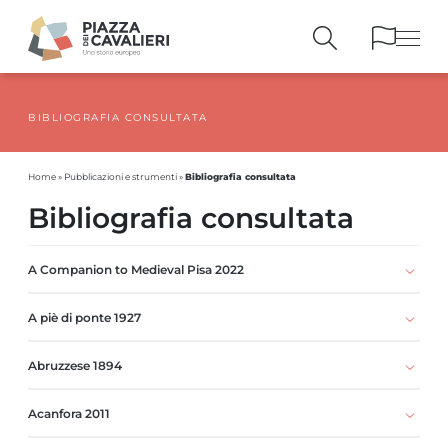
BIBLIOGRAFIA CONSULTATA
EDIFICI
E MONUMENTI
LA PIAZZA
NEI SECOLI
Bibliografia consultata
Home
»
Pubblicazioni e strumenti
»
PERSONAGGI
E TESTIMONIANZE
Bibliografia consultata
PUBBLICAZIONI
E STRUMENTI
PERCORSI
E PRENOTAZIONI
A Companion to Medieval Pisa 2022
A piè di ponte 1927
Abruzzese 1894
Acanfora 2011