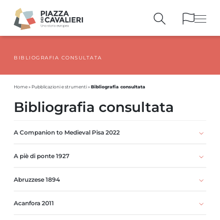
BIBLIOGRAFIA CONSULTATA
EDIFICI
E MONUMENTI
LA PIAZZA
NEI SECOLI
Bibliografia consultata
Home
»
Pubblicazioni e strumenti
»
PERSONAGGI
E TESTIMONIANZE
Bibliografia consultata
PUBBLICAZIONI
E STRUMENTI
PERCORSI
E PRENOTAZIONI
A Companion to Medieval Pisa 2022
A piè di ponte 1927
Abruzzese 1894
Acanfora 2011