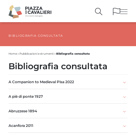
BIBLIOGRAFIA CONSULTATA
EDIFICI
E MONUMENTI
LA PIAZZA
NEI SECOLI
Bibliografia consultata
Home
»
Pubblicazioni e strumenti
»
PERSONAGGI
E TESTIMONIANZE
Bibliografia consultata
PUBBLICAZIONI
E STRUMENTI
PERCORSI
E PRENOTAZIONI
A Companion to Medieval Pisa 2022
A piè di ponte 1927
Abruzzese 1894
Acanfora 2011