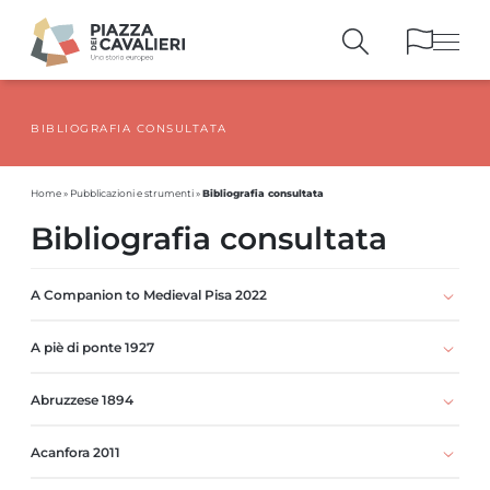
BIBLIOGRAFIA CONSULTATA
EDIFICI
E MONUMENTI
LA PIAZZA
NEI SECOLI
Bibliografia consultata
Home
»
Pubblicazioni e strumenti
»
PERSONAGGI
E TESTIMONIANZE
Bibliografia consultata
PUBBLICAZIONI
E STRUMENTI
PERCORSI
E PRENOTAZIONI
A Companion to Medieval Pisa 2022
A piè di ponte 1927
Abruzzese 1894
Acanfora 2011