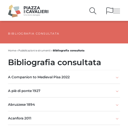
BIBLIOGRAFIA CONSULTATA
EDIFICI
E MONUMENTI
LA PIAZZA
NEI SECOLI
Bibliografia consultata
Home
»
Pubblicazioni e strumenti
»
PERSONAGGI
E TESTIMONIANZE
Bibliografia consultata
PUBBLICAZIONI
E STRUMENTI
PERCORSI
E PRENOTAZIONI
A Companion to Medieval Pisa 2022
A piè di ponte 1927
Abruzzese 1894
Acanfora 2011