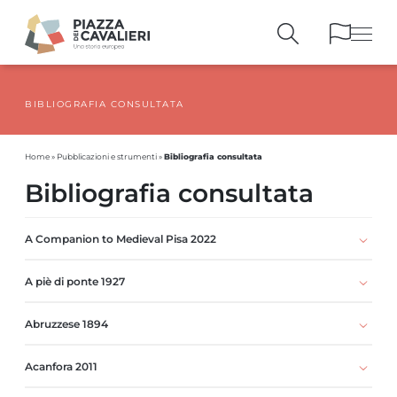
BIBLIOGRAFIA CONSULTATA
EDIFICI
E MONUMENTI
LA PIAZZA
NEI SECOLI
Bibliografia consultata
Home
»
Pubblicazioni e strumenti
»
PERSONAGGI
E TESTIMONIANZE
Bibliografia consultata
PUBBLICAZIONI
E STRUMENTI
PERCORSI
E PRENOTAZIONI
A Companion to Medieval Pisa 2022
A piè di ponte 1927
Abruzzese 1894
Acanfora 2011