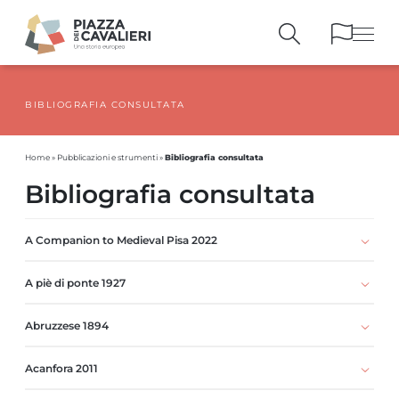
BIBLIOGRAFIA CONSULTATA
EDIFICI
E MONUMENTI
LA PIAZZA
NEI SECOLI
Bibliografia consultata
Home
»
Pubblicazioni e strumenti
»
PERSONAGGI
E TESTIMONIANZE
Bibliografia consultata
PUBBLICAZIONI
E STRUMENTI
PERCORSI
E PRENOTAZIONI
A Companion to Medieval Pisa 2022
A piè di ponte 1927
Abruzzese 1894
Acanfora 2011