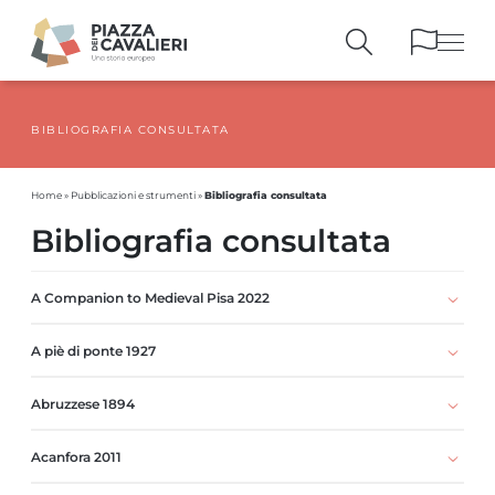
BIBLIOGRAFIA CONSULTATA
EDIFICI
E MONUMENTI
LA PIAZZA
NEI SECOLI
Bibliografia consultata
Home
»
Pubblicazioni e strumenti
»
PERSONAGGI
E TESTIMONIANZE
Bibliografia consultata
PUBBLICAZIONI
E STRUMENTI
PERCORSI
E PRENOTAZIONI
A Companion to Medieval Pisa 2022
A piè di ponte 1927
Abruzzese 1894
Acanfora 2011