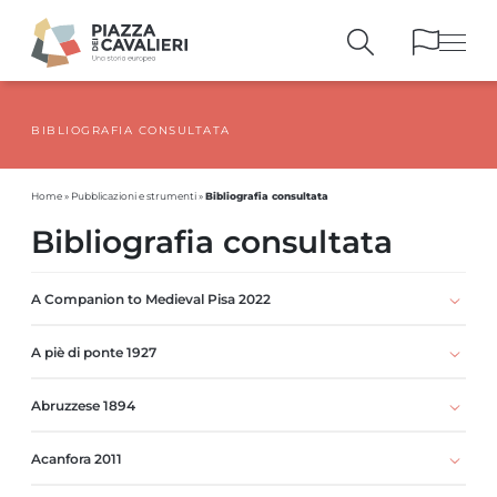
BIBLIOGRAFIA CONSULTATA
EDIFICI
E MONUMENTI
LA PIAZZA
NEI SECOLI
Bibliografia consultata
Home
»
Pubblicazioni e strumenti
»
PERSONAGGI
E TESTIMONIANZE
Bibliografia consultata
PUBBLICAZIONI
E STRUMENTI
PERCORSI
E PRENOTAZIONI
A Companion to Medieval Pisa 2022
A piè di ponte 1927
Abruzzese 1894
Acanfora 2011