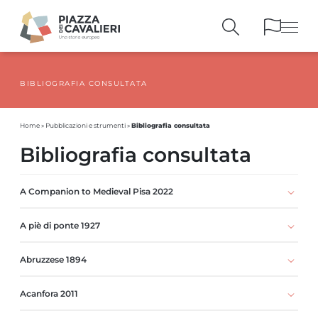
BIBLIOGRAFIA CONSULTATA
EDIFICI
E MONUMENTI
LA PIAZZA
NEI SECOLI
Bibliografia consultata
Home
»
Pubblicazioni e strumenti
»
PERSONAGGI
E TESTIMONIANZE
Bibliografia consultata
PUBBLICAZIONI
E STRUMENTI
PERCORSI
E PRENOTAZIONI
A Companion to Medieval Pisa 2022
A piè di ponte 1927
Abruzzese 1894
Acanfora 2011