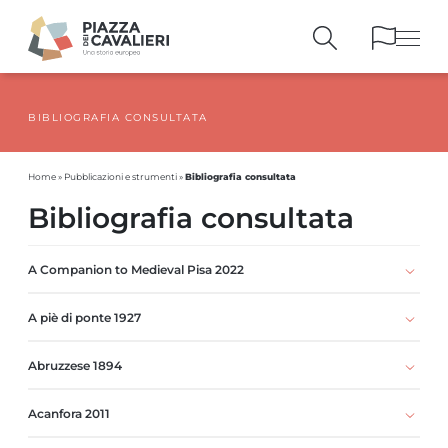
BIBLIOGRAFIA CONSULTATA
EDIFICI
E MONUMENTI
LA PIAZZA
NEI SECOLI
Bibliografia consultata
Home
»
Pubblicazioni e strumenti
»
PERSONAGGI
E TESTIMONIANZE
Bibliografia consultata
PUBBLICAZIONI
E STRUMENTI
PERCORSI
E PRENOTAZIONI
A Companion to Medieval Pisa 2022
A piè di ponte 1927
Abruzzese 1894
Acanfora 2011