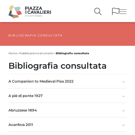
BIBLIOGRAFIA CONSULTATA
EDIFICI
E MONUMENTI
LA PIAZZA
NEI SECOLI
Bibliografia consultata
Home
»
Pubblicazioni e strumenti
»
PERSONAGGI
E TESTIMONIANZE
Bibliografia consultata
PUBBLICAZIONI
E STRUMENTI
PERCORSI
E PRENOTAZIONI
A Companion to Medieval Pisa 2022
A piè di ponte 1927
Abruzzese 1894
Acanfora 2011