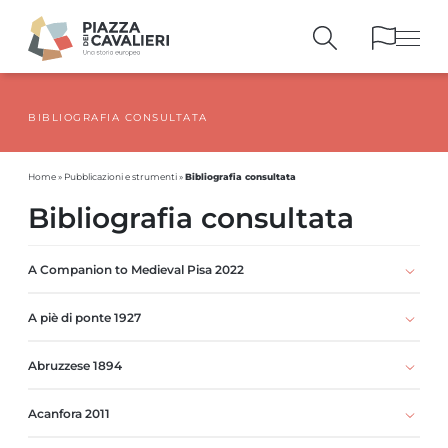
BIBLIOGRAFIA CONSULTATA
EDIFICI
E MONUMENTI
LA PIAZZA
NEI SECOLI
Bibliografia consultata
Home
»
Pubblicazioni e strumenti
»
PERSONAGGI
E TESTIMONIANZE
Bibliografia consultata
PUBBLICAZIONI
E STRUMENTI
PERCORSI
E PRENOTAZIONI
A Companion to Medieval Pisa 2022
A piè di ponte 1927
Abruzzese 1894
Acanfora 2011