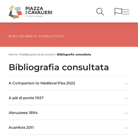
BIBLIOGRAFIA CONSULTATA
EDIFICI
E MONUMENTI
LA PIAZZA
NEI SECOLI
Bibliografia consultata
Home
»
Pubblicazioni e strumenti
»
PERSONAGGI
E TESTIMONIANZE
Bibliografia consultata
PUBBLICAZIONI
E STRUMENTI
PERCORSI
E PRENOTAZIONI
A Companion to Medieval Pisa 2022
A piè di ponte 1927
Abruzzese 1894
Acanfora 2011