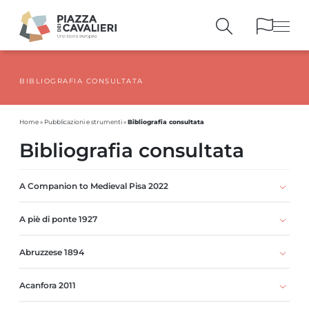
BIBLIOGRAFIA CONSULTATA
EDIFICI
E MONUMENTI
LA PIAZZA
NEI SECOLI
Bibliografia consultata
Home
»
Pubblicazioni e strumenti
»
PERSONAGGI
E TESTIMONIANZE
Bibliografia consultata
PUBBLICAZIONI
E STRUMENTI
PERCORSI
E PRENOTAZIONI
A Companion to Medieval Pisa 2022
A piè di ponte 1927
Abruzzese 1894
Acanfora 2011