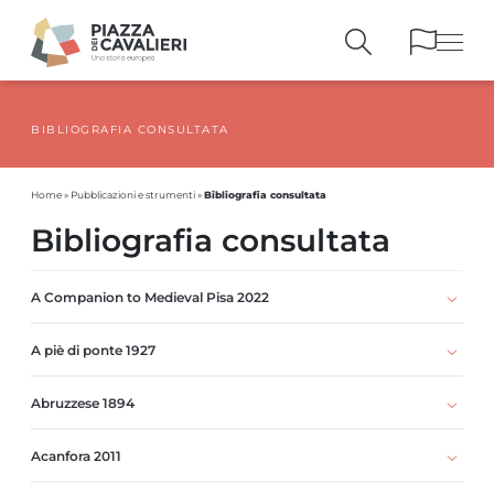
BIBLIOGRAFIA CONSULTATA
EDIFICI
E MONUMENTI
LA PIAZZA
NEI SECOLI
Bibliografia consultata
Home
»
Pubblicazioni e strumenti
»
PERSONAGGI
E TESTIMONIANZE
Bibliografia consultata
PUBBLICAZIONI
E STRUMENTI
PERCORSI
E PRENOTAZIONI
A Companion to Medieval Pisa 2022
A piè di ponte 1927
Abruzzese 1894
Acanfora 2011