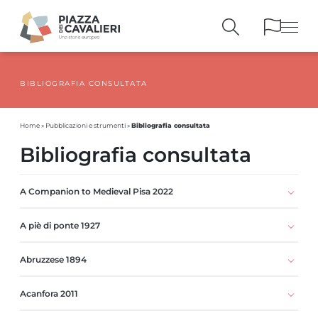
BIBLIOGRAFIA CONSULTATA
EDIFICI
E MONUMENTI
LA PIAZZA
NEI SECOLI
Bibliografia consultata
Home
»
Pubblicazioni e strumenti
»
PERSONAGGI
E TESTIMONIANZE
Bibliografia consultata
PUBBLICAZIONI
E STRUMENTI
PERCORSI
E PRENOTAZIONI
A Companion to Medieval Pisa 2022
A piè di ponte 1927
Abruzzese 1894
Acanfora 2011