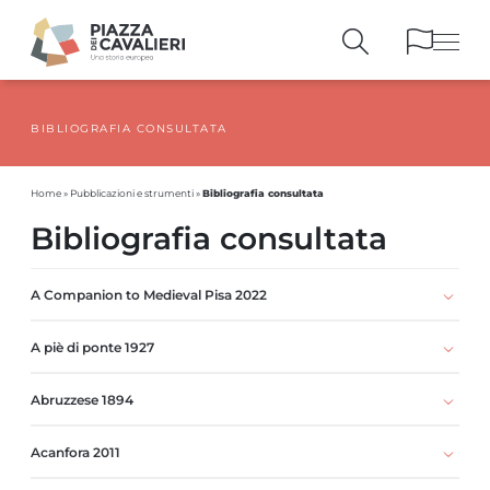
BIBLIOGRAFIA CONSULTATA
EDIFICI
E MONUMENTI
LA PIAZZA
NEI SECOLI
Bibliografia consultata
Home
»
Pubblicazioni e strumenti
»
PERSONAGGI
E TESTIMONIANZE
Bibliografia consultata
PUBBLICAZIONI
E STRUMENTI
PERCORSI
E PRENOTAZIONI
A Companion to Medieval Pisa 2022
A piè di ponte 1927
Abruzzese 1894
Acanfora 2011