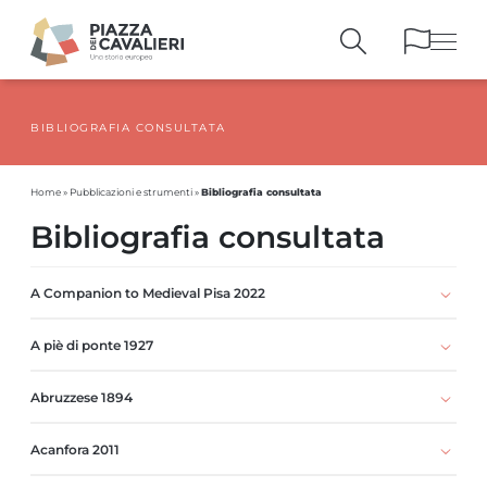
BIBLIOGRAFIA CONSULTATA
EDIFICI
E MONUMENTI
LA PIAZZA
NEI SECOLI
Bibliografia consultata
Home
»
Pubblicazioni e strumenti
»
PERSONAGGI
E TESTIMONIANZE
Bibliografia consultata
PUBBLICAZIONI
E STRUMENTI
PERCORSI
E PRENOTAZIONI
A Companion to Medieval Pisa 2022
A piè di ponte 1927
Abruzzese 1894
Acanfora 2011