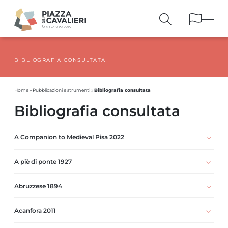
BIBLIOGRAFIA CONSULTATA
EDIFICI
E MONUMENTI
LA PIAZZA
NEI SECOLI
Bibliografia consultata
Home
»
Pubblicazioni e strumenti
»
PERSONAGGI
E TESTIMONIANZE
Bibliografia consultata
PUBBLICAZIONI
E STRUMENTI
PERCORSI
E PRENOTAZIONI
A Companion to Medieval Pisa 2022
A piè di ponte 1927
Abruzzese 1894
Acanfora 2011