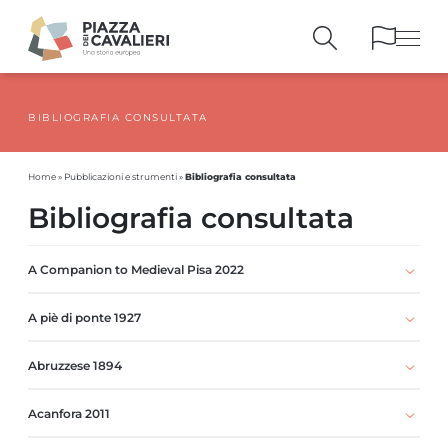
BIBLIOGRAFIA CONSULTATA
EDIFICI
E MONUMENTI
LA PIAZZA
NEI SECOLI
Bibliografia consultata
Home
»
Pubblicazioni e strumenti
»
PERSONAGGI
E TESTIMONIANZE
Bibliografia consultata
PUBBLICAZIONI
E STRUMENTI
PERCORSI
E PRENOTAZIONI
A Companion to Medieval Pisa 2022
A piè di ponte 1927
Abruzzese 1894
Acanfora 2011