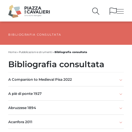
BIBLIOGRAFIA CONSULTATA
EDIFICI
E MONUMENTI
LA PIAZZA
NEI SECOLI
Bibliografia consultata
Home
»
Pubblicazioni e strumenti
»
PERSONAGGI
E TESTIMONIANZE
Bibliografia consultata
PUBBLICAZIONI
E STRUMENTI
PERCORSI
E PRENOTAZIONI
A Companion to Medieval Pisa 2022
A piè di ponte 1927
Abruzzese 1894
Acanfora 2011