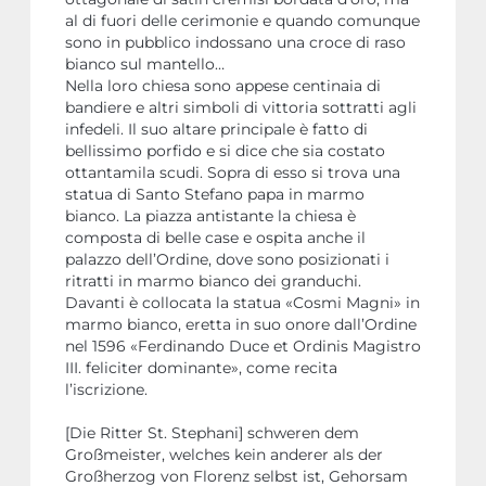
al di fuori delle cerimonie e quando comunque
sono in pubblico indossano una croce di raso
bianco sul mantello…
Nella loro chiesa sono appese centinaia di
bandiere e altri simboli di vittoria sottratti agli
infedeli. Il suo altare principale è fatto di
bellissimo porfido e si dice che sia costato
ottantamila scudi. Sopra di esso si trova una
statua di Santo Stefano papa in marmo
bianco. La piazza antistante la chiesa è
composta di belle case e ospita anche il
palazzo dell’Ordine, dove sono posizionati i
ritratti in marmo bianco dei granduchi.
Davanti è collocata la statua «Cosmi Magni» in
marmo bianco, eretta in suo onore dall’Ordine
nel 1596 «Ferdinando Duce et Ordinis Magistro
III. feliciter dominante», come recita
l’iscrizione.
[Die Ritter St. Stephani] schweren dem
Großmeister, welches kein anderer als der
Großherzog von Florenz selbst ist, Gehorsam