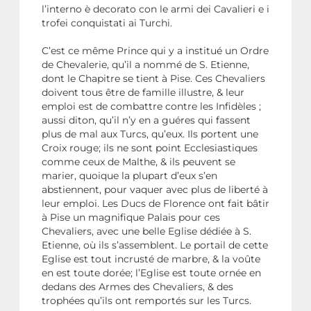
l’interno è decorato con le armi dei Cavalieri e i
trofei conquistati ai Turchi.
C’est ce même Prince qui y a institué un Ordre
de Chevalerie, qu’il a nommé de S. Etienne,
dont le Chapitre se tient à Pise. Ces Chevaliers
doivent tous être de famille illustre, & leur
emploi est de combattre contre les Infidèles ;
aussi diton, qu’il n’y en a guéres qui fassent
plus de mal aux Turcs, qu’eux. Ils portent une
Croix rouge; ils ne sont point Ecclesiastiques
comme ceux de Malthe, & ils peuvent se
marier, quoique la plupart d’eux s’en
abstiennent, pour vaquer avec plus de liberté à
leur emploi. Les Ducs de Florence ont fait bâtir
à Pise un magnifique Palais pour ces
Chevaliers, avec une belle Eglise dédiée à S.
Etienne, où ils s’assemblent. Le portail de cette
Eglise est tout incrusté de marbre, & la voûte
en est toute dorée; l’Eglise est toute ornée en
dedans des Armes des Chevaliers, & des
trophées qu’ils ont remportés sur les Turcs.