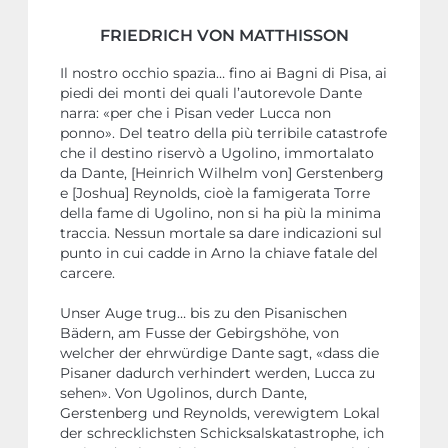
FRIEDRICH VON MATTHISSON
Il nostro occhio spazia… fino ai Bagni di Pisa, ai
piedi dei monti dei quali l’autorevole Dante
narra: «per che i Pisan veder Lucca non
ponno». Del teatro della più terribile catastrofe
che il destino riservò a Ugolino, immortalato
da Dante, [Heinrich Wilhelm von] Gerstenberg
e [Joshua] Reynolds, cioè la famigerata Torre
della fame di Ugolino, non si ha più la minima
traccia. Nessun mortale sa dare indicazioni sul
punto in cui cadde in Arno la chiave fatale del
carcere.
Unser Auge trug… bis zu den Pisanischen
Bädern, am Fusse der Gebirgshöhe, von
welcher der ehrwürdige Dante sagt, «dass die
Pisaner dadurch verhindert werden, Lucca zu
sehen». Von Ugolinos, durch Dante,
Gerstenberg und Reynolds, verewigtem Lokal
der schrecklichsten Schicksalskatastrophe, ich