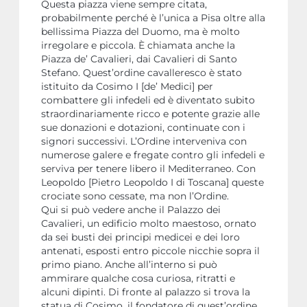
Questa piazza viene sempre citata,
probabilmente perché è l’unica a Pisa oltre alla
bellissima Piazza del Duomo, ma è molto
irregolare e piccola. È chiamata anche la
Piazza de’ Cavalieri, dai Cavalieri di Santo
Stefano. Quest’ordine cavalleresco è stato
istituito da Cosimo I [de’ Medici] per
combattere gli infedeli ed è diventato subito
straordinariamente ricco e potente grazie alle
sue donazioni e dotazioni, continuate con i
signori successivi. L’Ordine interveniva con
numerose galere e fregate contro gli infedeli e
serviva per tenere libero il Mediterraneo. Con
Leopoldo [Pietro Leopoldo I di Toscana] queste
crociate sono cessate, ma non l’Ordine.
Qui si può vedere anche il Palazzo dei
Cavalieri, un edificio molto maestoso, ornato
da sei busti dei principi medicei e dei loro
antenati, esposti entro piccole nicchie sopra il
primo piano. Anche all’interno si può
ammirare qualche cosa curiosa, ritratti e
alcuni dipinti. Di fronte al palazzo si trova la
statua di Cosimo, il fondatore di quest’ordine,