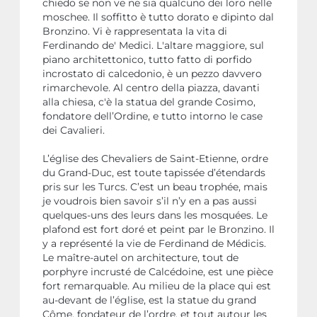
chiedo se non ve ne sia qualcuno dei loro nelle
moschee. Il soffitto è tutto dorato e dipinto dal
Bronzino. Vi è rappresentata la vita di
Ferdinando de' Medici. L'altare maggiore, sul
piano architettonico, tutto fatto di porfido
incrostato di calcedonio, è un pezzo davvero
rimarchevole. Al centro della piazza, davanti
alla chiesa, c'è la statua del grande Cosimo,
fondatore dell’Ordine, e tutto intorno le case
dei Cavalieri.
L’église des Chevaliers de Saint-Etienne, ordre
du Grand-Duc, est toute tapissée d’étendards
pris sur les Turcs. C’est un beau trophée, mais
je voudrois bien savoir s’il n’y en a pas aussi
quelques-uns des leurs dans les mosquées. Le
plafond est fort doré et peint par le Bronzino. Il
y a représenté la vie de Ferdinand de Médicis.
Le maître-autel on architecture, tout de
porphyre incrusté de Calcédoine, est une pièce
fort remarquable. Au milieu de la place qui est
au-devant de l’église, est la statue du grand
Côme, fondateur de l’ordre, et tout autour les