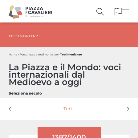
TESTIMONIANZE
EDIFICI
E MONUMENTI
LA PIAZZA
NEI SECOLI
Testimonianze
Home
»
Personaggi e testimonianze
»
PERSONAGGI
E TESTIMONIANZE
La Piazza e il Mondo: voci
PUBBLICAZIONI
E STRUMENTI
internazionali dal
PERCORSI
E PRENOTAZIONI
Medioevo a oggi
Seleziona secolo
Tutti
1387/1400