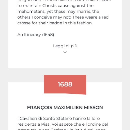
to maintain Christs cause against the
mahometans, yet these may marrie, the
others I conceive may not: These weare a red
crosse for their badge in this fashion.
An Itinerary (1648)
Leggi di più
1688
FRANÇOIS MAXIMILIEN MISSON
I Cavalieri di Santo Stefano hanno la loro
residenza a Pisa. Voi sapete che è l'ordine del
granduca, e che Cosimo I lo istituì nell'anno