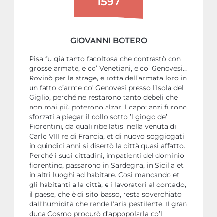
1597
GIOVANNI BOTERO
Pisa fu già tanto facoltosa che contrastò con
grosse armate, e co’ Venetiani, e co’ Genovesi…
Rovinò per la strage, e rotta dell’armata loro in
un fatto d’arme co’ Genovesi presso l’Isola del
Giglio, perché ne restarono tanto debeli che
non mai più poterono alzar il capo: anzi furono
sforzati a piegar il collo sotto ’l giogo de’
Fiorentini, da quali ribellatisi nella venuta di
Carlo VIII re di Francia, et di nuovo soggiogati
in quindici anni si disertò la città quasi affatto.
Perché i suoi cittadini, impatienti del dominio
fiorentino, passarono in Sardegna, in Sicilia et
in altri luoghi ad habitare. Così mancando et
gli habitanti alla città, e i lavoratori al contado,
il paese, che è di sito basso, resta soverchiato
dall’humidità che rende l’aria pestilente. Il gran
duca Cosmo procurò d’appopolarla co’l