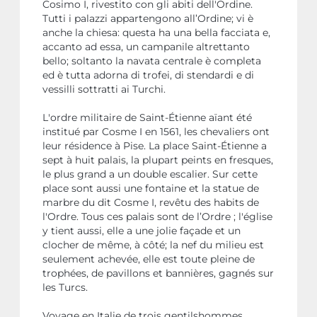
Cosimo I, rivestito con gli abiti dell'Ordine.
Tutti i palazzi appartengono all’Ordine; vi è
anche la chiesa: questa ha una bella facciata e,
accanto ad essa, un campanile altrettanto
bello; soltanto la navata centrale è completa
ed è tutta adorna di trofei, di stendardi e di
vessilli sottratti ai Turchi.
L'ordre militaire de Saint-Étienne aïant été
institué par Cosme I en 1561, les chevaliers ont
leur résidence à Pise. La place Saint-Étienne a
sept à huit palais, la plupart peints en fresques,
le plus grand a un double escalier. Sur cette
place sont aussi une fontaine et la statue de
marbre du dit Cosme I, revêtu des habits de
l'Ordre. Tous ces palais sont de l’Ordre ; l'église
y tient aussi, elle a une jolie façade et un
clocher de même, à côté; la nef du milieu est
seulement achevée, elle est toute pleine de
trophées, de pavillons et bannières, gagnés sur
les Turcs.
Voyage en Italie de trois gentilshommes