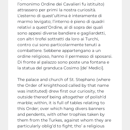
l’omonimo Ordine dei Cavalieri fu istituito)
attrassero per primi la nostra curiosità.
L’esterno di quest’ultima è interamente di
marmo levigato; l’interno è pieno di quadri
relativi a quest’Ordine, al di sopra dei quali
sono appesi diverse bandiere e gagliardetti,
con altri trofei sottratti da loro ai Turchi,
contro cui sono particolarmente tenuti a
combattere. Sebbene appartengano a un
ordine religioso, hanno il permesso di sposarsi.
Di fronte al palazzo sono poste una fontana e
la statua del granduca Cosimo [de’ Medici].
The palace and church of St. Stephano (where
the Order of knighthood called by that name
was instituted) drew first our curiosity, the
outside thereof being altogether of polish’d
marble; within, it is full of tables relating to
this Order; over which hang divers banners
and pendents, with other trophies taken by
them from the Turkes, against whom they are
particularly oblig’d to fight; tho’ a religious