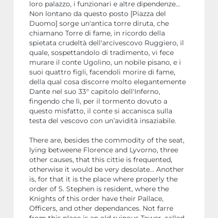
loro palazzo, i funzionari e altre dipendenze…
Non lontano da questo posto [Piazza del
Duomo] sorge un'antica torre diruta, che
chiamano Torre di fame, in ricordo della
spietata crudeltà dell'arcivescovo Ruggiero, il
quale, sospettandolo di tradimento, vi fece
murare il conte Ugolino, un nobile pisano, e i
suoi quattro figli, facendoli morire di fame,
della qual cosa discorre molto elegantemente
Dante nel suo 33° capitolo dell'Inferno,
fingendo che lì, per il tormento dovuto a
questo misfatto, il conte si accanisca sulla
testa del vescovo con un’avidità insaziabile.
There are, besides the commodity of the seat,
lying betweene Florence and Lyvorno, three
other causes, that this cittie is frequented,
otherwise it would be very desolate… Another
is, for that it is the place where properly the
order of S. Stephen is resident, where the
Knights of this order have their Pallace,
Officers, and other dependances. Not farre
from this place is an old ruinous Tower, called