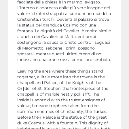
facciata della chiesa è in marmo levigato.
L’interno è adornato dalle più vere insegne del
valore: i trofei strappati ai comuni nemici della
Cristianità, i turchi. Davanti al palazzo si trova
la statua del granduca Cosimo con una
fontana. La dignità dei Cavalieri è molto simile
a quella dei Cavalieri di Malta, entrambi
sostengono la causa di Cristo contro i seguaci
di Maometto, sebbene i primi possono
sposarsi, mentre questi ultimi credo di no;
indossano una croce rossa come loro simbolo.
Leaving the area where these things stand
together, a little more into the towne is the
chappell and Palace, of the Knights of the
Or∣der of St. Stephen, the frontespiece of the
chappell is of marble neatly pollish’t. The
inside is adorn’d with the truest ensignes of
valour; I meane trophees taken from the
common enemies of christianity, the Turkes.
Before their Palace is the statue of the great
duke Cosmus, with a fountain. This dignity of
knighthood is much like to that of Malta, both