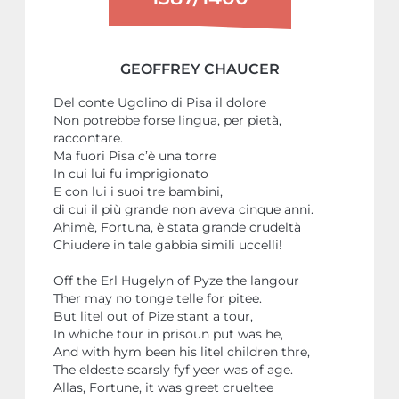
GEOFFREY CHAUCER
Del conte Ugolino di Pisa il dolore
Non potrebbe forse lingua, per pietà,
raccontare.
Ma fuori Pisa c’è una torre
In cui lui fu imprigionato
E con lui i suoi tre bambini,
di cui il più grande non aveva cinque anni.
Ahimè, Fortuna, è stata grande crudeltà
Chiudere in tale gabbia simili uccelli!
Off the Erl Hugelyn of Pyze the langour
Ther may no tonge telle for pitee.
But litel out of Pize stant a tour,
In whiche tour in prisoun put was he,
And with hym been his litel children thre,
The eldeste scarsly fyf yeer was of age.
Allas, Fortune, it was greet crueltee