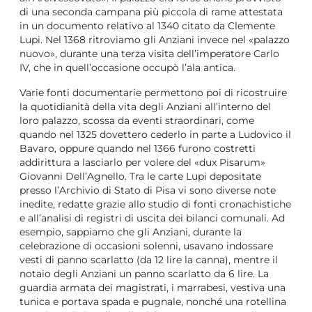
di una seconda campana più piccola di rame attestata
in un documento relativo al 1340 citato da Clemente
Lupi. Nel 1368 ritroviamo gli Anziani invece nel «palazzo
nuovo», durante una terza visita dell’imperatore Carlo
IV, che in quell’occasione occupò l’ala antica.
Varie fonti documentarie permettono poi di ricostruire
la quotidianità della vita degli Anziani all’interno del
loro palazzo, scossa da eventi straordinari, come
quando nel 1325 dovettero cederlo in parte a Ludovico il
Bavaro, oppure quando nel 1366 furono costretti
addirittura a lasciarlo per volere del «dux Pisarum»
Giovanni Dell’Agnello. Tra le carte Lupi depositate
presso l’Archivio di Stato di Pisa vi sono diverse note
inedite, redatte grazie allo studio di fonti cronachistiche
e all’analisi di registri di uscita dei bilanci comunali. Ad
esempio, sappiamo che gli Anziani, durante la
celebrazione di occasioni solenni, usavano indossare
vesti di panno scarlatto (da 12 lire la canna), mentre il
notaio degli Anziani un panno scarlatto da 6 lire. La
guardia armata dei magistrati, i marrabesi, vestiva una
tunica e portava spada e pugnale, nonché una rotellina