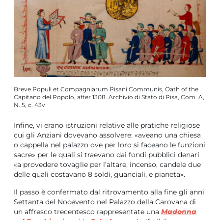
Breve Populi et Compagniarum Pisani Communis, Oath of the
Capitano del Popolo, after 1308. Archivio di Stato di Pisa, Com. A,
N. 5, c. 43v
Infine, vi erano istruzioni relative alle pratiche religiose
cui gli Anziani dovevano assolvere: «aveano una chiesa
o cappella nel palazzo ove per loro si faceano le funzioni
sacre» per le quali si traevano dai fondi pubblici denari
«a provedere tovaglie per l’altare, incenso, candele due
delle quali costavano 8 soldi, guanciali, e pianeta».
Il passo è confermato dal ritrovamento alla fine gli anni
Settanta del Nocevento nel Palazzo della Carovana di
un affresco trecentesco rappresentate una
Madonna