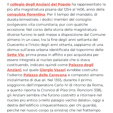
Il
collegio degli Anziani
del Popolo
ha rappresentato la
più alta magistratura pisana dal 1254 al 1406, anno della
conquista
fiorentina
. Per il tempo del mandato, di
durata bimestrale, i dodici membri del consiglio
svolgevano vita comunitaria, pur con qualche
eccezione. Nel corso della storia della magistratura
diverse furono le sedi messe a disposizione dal Comune:
almeno in un caso, tra la fine degli anni settanta del
Duecento e l’inizio degli anni ottanta, sappiamo di una
domus
sull’area urbana identificata dal toponimo delle
Sette Vie
, prima presa in affitto e poi acquistata per
essere integrata al nucleo palaziale che si stava
costituendo, indicato quindi come
Palazzo degli
Anziani
, sul quale
Giorgio Vasari
avrebbe costruito
l’odierno
Palazzo della Carovana
e composto almeno
inizialmente di due ali. Nel 1355, durante il primo
soggiorno dell’imperatore Carlo IV di ritorno da Roma,
a quanto riporta la
Cronica di Pisa
(ms. Roncioni 338),
gli Anziani sembra che furono costretti a ritornare nel
nucleo più antico («nello palagio vechio dalato», oggi a
destra dell’edificio cinquecentesco, per chi guarda),
perché nel nuovo corpo (a sinistra) che nel frattempo