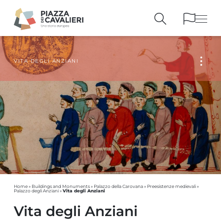
VITA DEGLI ANZIANI
BUILDINGS
AND MONUMENTS
THE PIAZZA
OVER THE CENTURIES
PEOPLE AND
HISTORICAL ACCOUNTS
PUBLICATIONS
AND REFERENCES
ITINERARIES
AND BOOKINGS
Home
»
Buildings and Monuments
»
Palazzo della Carovana
»
Preesistenze medievali
»
Vita degli Anziani
Palazzo degli Anziani
»
Vita degli Anziani