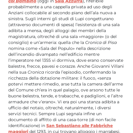
col Bambino
(oggi in
Sala Azzurra
), riferibile
probabilmente a una cappella privata ad uso degli
Anziani collocabile al secondo piano dell’ala nuova a
sinistra. Sugli interni gli studi di Lupi congetturano
(attraverso documenti di spesa) l’esistenza di una sala
adibita a mensa, degli alloggi dei membri della
magistratura, oltreché di una sala «maggiore» (o del
consiglio) e un’armeria: quella che la
Cronica di Pisa
nomina come «Sala del Populo» nella descrizione
dell’incendio divampato nell’edificio mentre
l’imperatore nel 1355 vi dormiva, dove erano conservate
balestre, frecce, pavesi e corazze. Anche Giovanni Villani
nella sua
Cronica
ricorda l’episodio, confermando la
ricchezza della dotazione militare: il fuoco, «senza
potervi mettere rimedio, arse tutta la camera dell’arme
del Comune ch’era in quel palagio, ove arsono tutte le
buone belestra, tende, e trabacche, e padiglioni, e l’altre
armadure che v’erano». Vi era poi una stanza adibita a
ufficio del notaio, oltreché, naturalmente, i diversi
servizi tecnici. Sempre Lupi segnala infine un
documento di affitto di una casa-torre (di non facile
identificazione) in
San Sebastiano alle Fabbriche
maggiori
del 1293, in cui trovano alloggio i marrabesi.