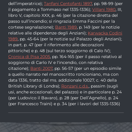
dell’imperatrice);
Tanfani Centofanti 1897
, pp. 98-99 (per
il pagamento a Tommaso nel 1335-1336);
Villani 1980
, III,
libro V, capitolo XXX, p. 46 (per la citazione diretta del
passo sull’incendio; si ringrazia Emma Faccini per la
cortese segnalazione);
Banti 1989
, p. 149 (per le notizie
relative alle dipendenze degli Anziani);
Karwacka Codini
1989
, pp. 45-64 (per le notizie sul Palazzo degli Anziani);
in part. p. 47 (per il riferimento alle decorazioni
pittoriche) e p. 48 (sul terzo soggiorno di Calo IV);
Cronica di Pisa 2005
, pp. 164-165 (per il passo relativo al
soggiorno di Carlo IV e l'incendio, con relativa
citazione);
Banti 2007
, pp. 56-57 (per un episodio simile
a quello narrato nel manoscritto roncioniano, ma con
data 1336, tratto dal ms. addizionale 10027, c. 40 della
British Library di Londra);
Ronzani c.d.s.
, passim (sugli
usi, anche eccezionali, del palazzo) e in particolare p. 24
(per Ludovico il Bavaro), p. 28 (per Dell’Agnello), p. 24
(per Francesco Traini) e p. 34 (per i lavori del 1335-1336)