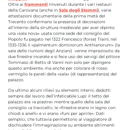
Oltre ai
frammenti
rinvenuti durante i vari restauri
della Carovana (anche in
Sala degli Stemmi
), varie
attestazioni documentarie della prima metà del
Trecento confermano la presenza di decorazioni
all’interno della struttura medievale: per aver dipinto
una «sala nova» usata come sede del consiglio del
Popolo fu pagato nel 1322 Francesco (forse) Traini; nel
1335-1336 il «palmentum dominorum Anthianorum» (la
sala delle riunioni degli Anziani) venne impreziosito da
due finestre incerate e si fece uso dei servigi del pittore
Tommaso di Betto di Vanni non solo per dipingere
questo ambiente, ma anche per colorare di rosso
vermiglio le pareti della «sala» (di rappresentanza) del
palazzo.
Da ultimo alcuni rilievi su elementi interni, dedotti
sempre dal lavoro dell’infaticabile Lupi: il tetto del
palazzo era «a piastre» mentre quello della sala del
consiglio «a travicelli»; le «finestre erano in legno con
chiodi e anelli» e vi erano «funi per aprirle». Dati
semplici, che tuttavia permettono al viaggiatore di
dischiudere l’immaginazione su ambiente altrimenti