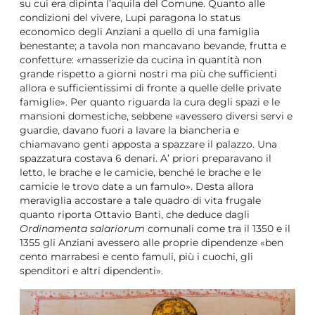
su cui era dipinta l’aquila del Comune. Quanto alle
condizioni del vivere, Lupi paragona lo status
economico degli Anziani a quello di una famiglia
benestante; a tavola non mancavano bevande, frutta e
confetture: «masserizie da cucina in quantità non
grande rispetto a giorni nostri ma più che sufficienti
allora e sufficientissimi di fronte a quelle delle private
famiglie». Per quanto riguarda la cura degli spazi e le
mansioni domestiche, sebbene «avessero diversi servi e
guardie, davano fuori a lavare la biancheria e
chiamavano genti apposta a spazzare il palazzo. Una
spazzatura costava 6 denari. A’ priori preparavano il
letto, le brache e le camicie, benché le brache e le
camicie le trovo date a un famulo». Desta allora
meraviglia accostare a tale quadro di vita frugale
quanto riporta Ottavio Banti, che deduce dagli
Ordinamenta salariorum
comunali come tra il 1350 e il
1355 gli Anziani avessero alle proprie dipendenze «ben
cento marrabesi e cento famuli, più i cuochi, gli
spenditori e altri dipendenti».