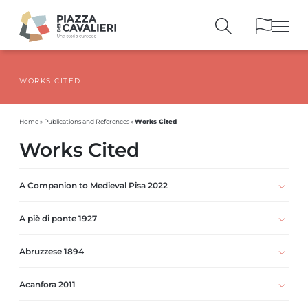
WORKS CITED
BUILDINGS
AND MONUMENTS
THE PIAZZA
OVER THE CENTURIES
Works Cited
Home
»
Publications and References
»
PEOPLE AND
HISTORICAL ACCOUNTS
Works Cited
PUBLICATIONS
AND REFERENCES
ITINERARIES
AND BOOKINGS
A Companion to Medieval Pisa 2022
A piè di ponte 1927
Abruzzese 1894
Acanfora 2011