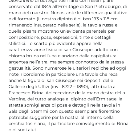
Giovannino
di bottega tosiniana con l’esemplare
conservato dal 1845 all’Ermitage di San Pietroburgo, di
mano del maestro. Nonostante le differenze qualitative
e di formato (il nostro dipinto è di ben 193 x 118 cm,
rimanendo insuperato nella serie), la tavola russa e
quella pisana mostrano un’evidente parentela per
composizione, pose, espressioni, tinte e dettagli
stilistici. Lo scarto più evidente appare nella
caratterizzazione fisica di san Giuseppe: adulto con
chioma bruna nell’una e anziano dalla capigliatura
argentea nell’altra, ma sempre connotato dalla stessa
gestualità. Sono numerose le ulteriori repliche ad oggi
note; ricordiamo in particolare una tavola che reca
anche la figura di san Giuseppe nei depositi delle
Gallerie degli Uffizi (inv. 8722 – 1890), attribuita a
Francesco Brina. Ad eccezione della mano destra della
Vergine, del tutto analoga al dipinto dell’Ermitage, la
stretta somiglianza di pose e dettagli nella tavola in
Sala degli Stemmi con questo esemplare fiorentino
potrebbe suggerire per la nostra, all’interno della
cerchia tosiniana, il particolare coinvolgimento di Brina
o di suoi aiuti.