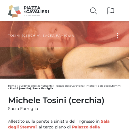
TOSINI (CERCHIA), SACRA FAMIGLIA
BUILDINGS
AND MONUMENTS
THE PIAZZA
OVER THE CENTURIES
PEOPLE AND
HISTORICAL ACCOUNTS
PUBLICATIONS
AND REFERENCES
ITINERARIES
AND BOOKINGS
Home
»
Buildings and Monuments
»
Palazzo della Carovana
»
Interior
»
Sala degli Stemmi
Tosini (cerchia), Sacra Famiglia
»
Michele Tosini (cerchia)
Sacra Famiglia
Allestito sulla parete a sinistra dell’ingresso in
Sala
degli Stemmi
, al terzo piano di
Palazzo della