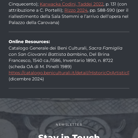
Cinquecento);
Karwacka Codini, Taddei 2022
, p. 131 (con
attribuzione a C. Portelli);
Rizzo 2024
, pp. 588-590 (per il
riallestimento della Sala Stemmi e l’arrivo dell’opera nel
Palazzo della Carovana)
Online Resources:
Catalogo Generale dei Beni Culturali,
Sacra Famiglia
con San Giovanni Battista bam
bino, Del Brina
Francesco, 1540 ca./1586, Inventario 1890, n. 8722
(scheda OA di M. Pinelli 1989)
https://catalogo.beniculturali.it/detail/HistoricOrArtisticP
(dicembre 2024)
NEWSLETTER
Stay in Touch