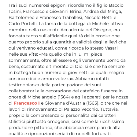
Tra i suoi numerosi epigoni ricordiamo il figlio Baccio
Tosini, Francesco e Giovanni Brina, Andrea del Minga,
Bartolomeo e Francesco Traballesi, Niccolò Betti e
Carlo Portelli. La fama della bottega di Michele, attivo
membro nella nascente Accademia del Disegno, era
fondata tanto sull’affidabile qualità della produzione,
quanto proprio sulla quantità e validità degli allievi che
qui venivano educati, come ricorda lo stesso Vasari
nelle sue
Vite
: «Ma quello che in lui mi piace
sommamente, oltre all’essere egli veramente uomo da
bene, costumato e timorato di Dio, si è che ha sempre
in bottega buon numero di giovinetti, ai quali insegna
con incredibile amorevolezza». Abbiamo infatti
testimonianza della partecipazione dei suoi
collaboratori alla decorazione del catafalco funebre in
onore di Michelangelo (1564) e agli apparati per le nozze
di
Francesco I
e Giovanna d’Austria (1565), oltre che nei
lavori di rinnovamento di Palazzo Vecchio. Tuttavia,
proprio la compresenza di personalità dai caratteri
stilistici piuttosto omogenei, così come la ricchissima
produzione pittorica, che abbraccia esemplari di alta
qualità e riproduzioni seriali di modelli fortunati,