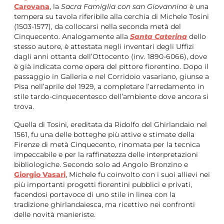
Carovana
, la
Sacra Famiglia con san Giovannino
è una
tempera su tavola riferibile alla cerchia di Michele Tosini
(1503-1577), da collocarsi nella seconda metà del
Cinquecento. Analogamente alla
Santa Caterina
dello
stesso autore, è attestata negli inventari degli Uffizi
dagli anni ottanta dell’Ottocento (inv. 1890-6066), dove
è già indicata come opera del pittore fiorentino. Dopo il
passaggio in Galleria e nel Corridoio vasariano, giunse a
Pisa nell’aprile del 1929, a completare l’arredamento in
stile tardo-cinquecentesco dell’ambiente dove ancora si
trova.
Quella di Tosini, ereditata da Ridolfo del Ghirlandaio nel
1561, fu una delle botteghe più attive e stimate della
Firenze di metà Cinquecento, rinomata per la tecnica
impeccabile e per la raffinatezza delle interpretazioni
bibliologiche. Secondo solo ad Angolo Bronzino e
Giorgio Vasari
, Michele fu coinvolto con i suoi allievi nei
più importanti progetti fiorentini pubblici e privati,
facendosi portavoce di uno stile in linea con la
tradizione ghirlandaiesca, ma ricettivo nei confronti
delle novità manieriste.