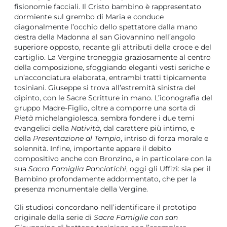
fisionomie facciali. Il Cristo bambino è rappresentato
dormiente sul grembo di Maria e conduce
diagonalmente l’occhio dello spettatore dalla mano
destra della Madonna al san Giovannino nell’angolo
superiore opposto, recante gli attributi della croce e del
cartiglio. La Vergine troneggia graziosamente al centro
della composizione, sfoggiando eleganti vesti seriche e
un’acconciatura elaborata, entrambi tratti tipicamente
tosiniani. Giuseppe si trova all’estremità sinistra del
dipinto, con le Sacre Scritture in mano. L’iconografia del
gruppo Madre-Figlio, oltre a comporre una sorta di
Pietà
michelangiolesca, sembra fondere i due temi
evangelici della
Natività
, dal carattere più intimo, e
della
Presentazione al Tempio
, intriso di forza morale e
solennità. Infine, importante appare il debito
compositivo anche con Bronzino, e in particolare con la
sua
Sacra Famiglia Panciatichi
, oggi gli Uffizi: sia per il
Bambino profondamente addormentato, che per la
presenza monumentale della Vergine.
Gli studiosi concordano nell’identificare il prototipo
originale della serie di
Sacre Famiglie con san