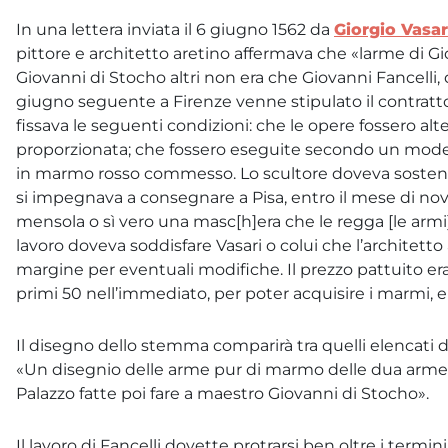
In una lettera inviata il 6 giugno 1562 da
Giorgio Vasar
pittore e architetto aretino affermava che «larme di Gi
Giovanni di Stocho altri non era che Giovanni Fancelli
giugno seguente a Firenze venne stipulato il contrat
fissava le seguenti condizioni: che le opere fossero al
proporzionata; che fossero eseguite secondo un modello
in marmo rosso commesso. Lo scultore doveva sostener
si impegnava a consegnare a Pisa, entro il mese di no
mensola o sì vero una masc[h]era che le regga [le armi]»
lavoro doveva soddisfare Vasari o colui che l’architetto
margine per eventuali modifiche. Il prezzo pattuito era
primi 50 nell’immediato, per poter acquisire i marmi, 
Il disegno dello stemma comparirà tra quelli elencati da 
«Un disegnio delle arme pur di marmo delle dua arme
Palazzo fatte poi fare a maestro Giovanni di Stocho».
Il lavoro di Fancelli dovette protrarsi ben oltre i termini