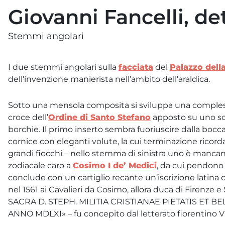
Giovanni Fancelli, de
Stemmi angolari
I due stemmi angolari sulla
facciata
del
Palazzo dell
dell’invenzione manierista nell’ambito dell’araldica.
Sotto una mensola composita si sviluppa una compless
croce dell’
Ordine di Santo Stefano
apposto su uno sc
borchie. Il primo inserto sembra fuoriuscire dalla boc
cornice con eleganti volute, la cui terminazione ricor
grandi fiocchi – nello stemma di sinistra uno è mancan
zodiacale caro a
Cosimo I de’ Medici
, da cui pendono 
conclude con un cartiglio recante un’iscrizione latina 
nel 1561 ai Cavalieri da Cosimo, allora duca di Firenze e
SACRA D. STEPH. MILITIA CRISTIANAE PIETATIS ET BE
ANNO MDLXI» – fu concepito dal letterato fiorentino V