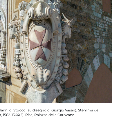
Nanni di Stocco (su disegno di Giorgio Vasari), Stemma dei
o, 1562-1564(?). Pisa, Palazzo della Carovana