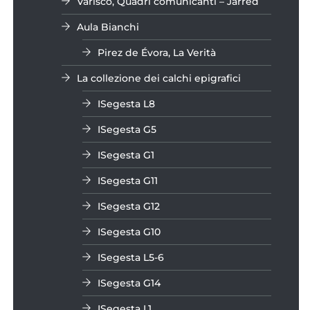
Varisco, Quadri comunicanti – Jarred
Aula Bianchi
Pirez de Évora, La Verità
La collezione dei calchi epigrafici
ISegesta L8
ISegesta G5
ISegesta G1
ISegesta G11
ISegesta G12
ISegesta G10
ISegesta L5-6
ISegesta G14
ISegesta L1