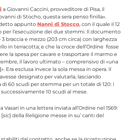
i
a Giovanni Caccini, provveditore di Pisa, il
ovanni di Stocho, questa sera penso finilla».
, detto appunto
Nanni di Stocco
, con il quale il 12
to per l’esecuzione dei due stemmi. Il documento
te 3 braccia e mezzo (203 cm circa) con larghezza
 in terracotta; e che la croce dell’Ordine fosse
e la spesa per cavare e trasportare il marmo e
vembre, il lavoro ultimato – comprensivo di «una
. Era esclusa invece la sola messa in opera. Il
 avesse designato per valutarla, lasciando
 di 60 scudi per stemma per un totale di 120: i
e successivamente 10 scudi al mese.
Vasari in una lettera inviata all’Ordine nel 1569:
 [
sic
] della Religione messe in su’ canti del
 stabiliti dal contratto, anche se la ricostruzione