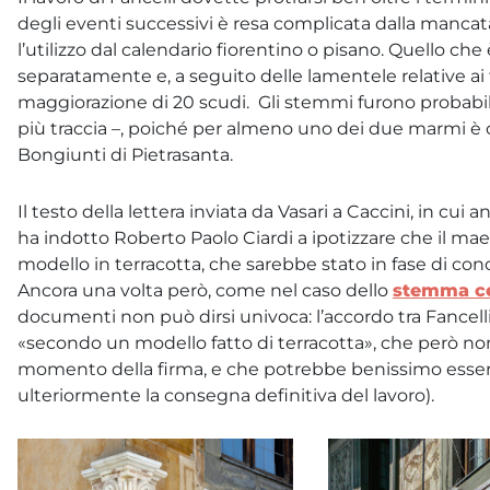
degli eventi successivi è resa complicata dalla mancat
l’utilizzo dal calendario fiorentino o pisano. Quello c
separatamente e, a seguito delle lamentele relative ai 
maggiorazione di 20 scudi. Gli stemmi furono probabilm
più traccia –, poiché per almeno uno dei due marmi 
Bongiunti di Pietrasanta.
Il testo della lettera inviata da Vasari a Caccini, in cui 
ha indotto Roberto Paolo Ciardi a ipotizzare che il ma
modello in terracotta, che sarebbe stato in fase di con
Ancora una volta però, come nel caso dello
stemma ce
documenti non può dirsi univoca: l’accordo tra Fancelli
«secondo un modello fatto di terracotta», che però n
momento della firma, e che potrebbe benissimo essere
ulteriormente la consegna definitiva del lavoro).