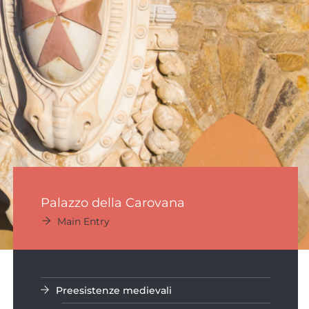
Palazzo della Carovana
Main Entry
Preesistenze medievali