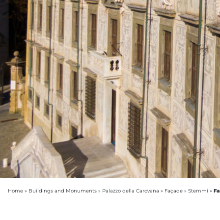
Fa
Home
»
Buildings and Monuments
»
Palazzo della Carovana
»
Façade
»
Stemmi
»