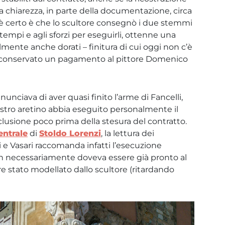
a chiarezza, in parte della documentazione, circa
he è certo è che lo scultore consegnò i due stemmi
tempi e agli sforzi per eseguirli, ottenne una
ente anche dorati – finitura di cui oggi non c’è
è conservato un pagamento al pittore Domenico
annunciava di aver quasi finito l’arme di Fancelli,
estro aretino abbia eseguito personalmente il
clusione poco prima della stesura del contratto.
ntrale
di
Stoldo Lorenzi
, la lettura dei
 e Vasari raccomanda infatti l’esecuzione
on necessariamente doveva essere già pronto al
 stato modellato dallo scultore (ritardando