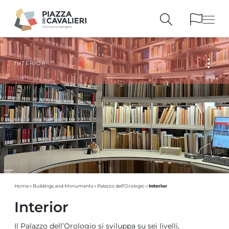
INTERIOR
BUILDINGS
AND MONUMENTS
THE PIAZZA
OVER THE CENTURIES
PEOPLE AND
HISTORICAL ACCOUNTS
PUBLICATIONS
AND REFERENCES
ITINERARIES
AND BOOKINGS
Interior
Home
»
Buildings and Monuments
»
Palazzo dell’Orologio
»
Interior
Il Palazzo dell’Orologio si sviluppa su sei livelli,