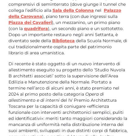
comprensivi di seminterrato (dove giunge il tunnel che
collega l’edificio alla
Sala della Colonna
nel
Palazzo
della Carovana
), piano terra (con due ingressi sulla
Piazza dei Cavalieri
), un mezzanino, un primo piano
(con la
quadrifora
), un secondo piano e un sottotetto.
Dopo un importante restauro negli anni Settanta, è
diventato sede della
Biblioteca
della Scuola Normale, di
cui tradizionalmente ospita parte del patrimonio
librario di area umanistica.
Di recente è stato oggetto di un nuovo intervento di
allestimento eseguito su progetto dello ‘Studio Nuvola
B architetti associati’ sotto la supervisione dell’Area
Edilizia e Manutenzione della Normale. Portato a
termine nell’arco di alcuni anni, è stato premiato nel
2024 al primo posto della categoria
Opera di
allestimento e di interni
del IV Premio Architettura
Toscana per la capacità di coniugare «efficienza
funzionale con interventi architettonici semplici, puliti
ed identificativi»: meriti tanto maggiori considerando la
mancanza di uniformità nella distribuzione interna dei
suoi ambienti, sviluppati in due distinti corpi di fabbrica,