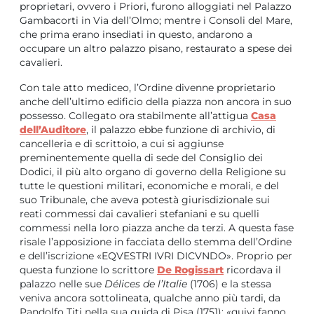
proprietari, ovvero i Priori, furono alloggiati nel Palazzo
Gambacorti in Via dell’Olmo; mentre i Consoli del Mare,
che prima erano insediati in questo, andarono a
occupare un altro palazzo pisano, restaurato a spese dei
cavalieri.
Con tale atto mediceo, l’Ordine divenne proprietario
anche dell’ultimo edificio della piazza non ancora in suo
possesso. Collegato ora stabilmente all’attigua
Casa
dell’Auditore
, il palazzo ebbe funzione di archivio, di
cancelleria e di scrittoio, a cui si aggiunse
preminentemente quella di sede del Consiglio dei
Dodici, il più alto organo di governo della Religione su
tutte le questioni militari, economiche e morali, e del
suo Tribunale, che aveva potestà giurisdizionale sui
reati commessi dai cavalieri stefaniani e su quelli
commessi nella loro piazza anche da terzi. A questa fase
risale l’apposizione in facciata dello stemma dell’Ordine
e dell’iscrizione «EQVESTRI IVRI DICVNDO». Proprio per
questa funzione lo scrittore
De Rogissart
ricordava il
palazzo nelle sue
Délices de l’Italie
(1706) e la stessa
veniva ancora sottolineata, qualche anno più tardi, da
Pandolfo Titi nella sua guida di Pisa (1751): «quivi fanno