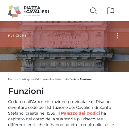
FUNZIONI
BUILDINGS
AND MONUMENTS
THE PIAZZA
OVER THE CENTURIES
PEOPLE AND
HISTORICAL ACCOUNTS
PUBLICATIONS
AND REFERENCES
ITINERARIES
AND BOOKINGS
Funzioni
Home
»
Buildings and Monuments
»
Palazzo dei Dodici
»
Funzioni
Ceduto dall’Amministrazione provinciale di Pisa per
diventare sede dell’Istituzione dei Cavalieri di Santo
Stefano, creata nel 1939, il
Palazzo dei Dodici
ha
ospitato nel corso della sua storia plurisecolare
differenti enti, che lo hanno adibito a molteplici usi e