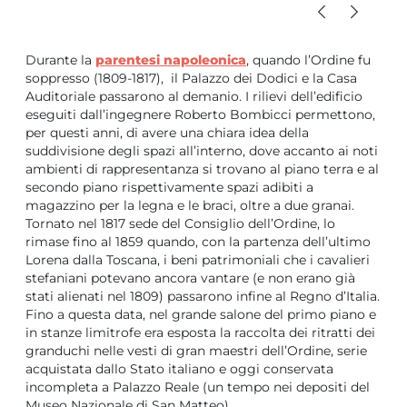
Durante la
parentesi napoleonica
, quando l’Ordine fu
soppresso (1809-1817), il Palazzo dei Dodici e la Casa
Auditoriale passarono al demanio. I rilievi dell’edificio
eseguiti dall’ingegnere Roberto Bombicci permettono,
per questi anni, di avere una chiara idea della
suddivisione degli spazi all’interno, dove accanto ai noti
ambienti di rappresentanza si trovano al piano terra e al
secondo piano rispettivamente spazi adibiti a
magazzino per la legna e le braci, oltre a due granai.
Tornato nel 1817 sede del Consiglio dell’Ordine, lo
rimase fino al 1859 quando, con la partenza dell’ultimo
Lorena dalla Toscana, i beni patrimoniali che i cavalieri
stefaniani potevano ancora vantare (e non erano già
stati alienati nel 1809) passarono infine al Regno d’Italia.
Fino a questa data, nel grande salone del primo piano e
in stanze limitrofe era esposta la raccolta dei ritratti dei
granduchi nelle vesti di gran maestri dell’Ordine, serie
acquistata dallo Stato italiano e oggi conservata
incompleta a Palazzo Reale (un tempo nei depositi del
Museo Nazionale di San Matteo).