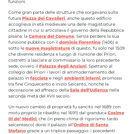
funzioni.
Come gran parte delle strutture che sorgevano sulla
futura
Piazza dei Cavalieri
, anche questo edificio
accoglieva in età medievale una delle magistrature
cittadine in cui si articolava il governo della Repubblica
pisana: la
Camera del Comune
. Senza perdere la sua
funzione pubblica con il
dominio fiorentino
(1406) e
sotto le
nuove magistrature
di questo, fu solo nel 1509
che divenne residenza e luogo di riunione dei Priori,
costretti a lasciare al commissario la loro precedente
sede, ovvero il
Palazzo degli Anziani
. Spettano al
collegio dei Priori i lavori di ammodernamento del
palazzo in
facciata
e negli
ambienti interni
, promossi
tra fine Cinquecento e inizio Seicento, nonché la
decorazione ad affresco della
Sala dell’Udienza
nella
seconda metà del XVII secolo.
Un nuovo cambio di proprietà fu sancito nel 1689 con
motu proprio
(e ribadito nel 1691) dal granduca
Cosimo
III de’ Medici
, che (in pieno clima di rigorismo tardo
seicentesco) donò il palazzo all’
Ordine di Santo
Stefano
grazie a un triplice passaggio: i precedenti