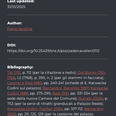
Last updated:
31/01/2025
Author:
Dario Iacolina
DOI:
https://doi.org/10.25429/sns.it/piazzadeicavalieri0112
Bibliography:
Titi 1751
, p. 112 (per la citazione a testo);
Dal Borgo 1761-
1768
, I.2 (1768), p. 395, n. 2 (per gli stemmi in facciata);
Livorno e Pisa 1980
, pp. 240-241 (schede di E. Karwacka
Codini sul palazzo);
Bernardini, Berghini 1987
;
Karwacka
Codini 1989
, pp. 275-295;
Redi 1991
, pp. 331-334 (per la
sede della nuova Camera del Comune);
Burresi 2001b
, p.
753 (per la serie di ritratti granducali a Palazzo Reale);
Karwacka Codini, Fischer 2004
, pp. 107-112;
Bernardini
2005
, pp. 29, 125, 129 (per la cessione del palazzo