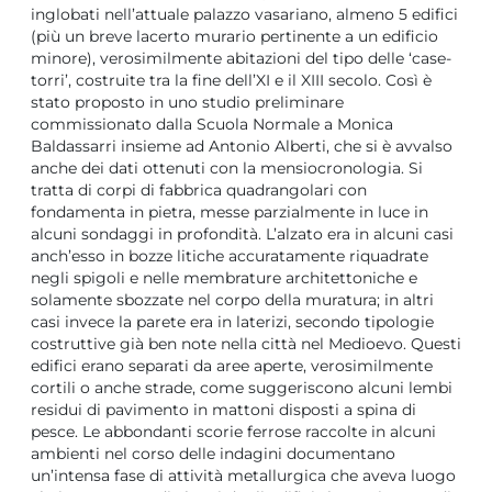
inglobati nell’attuale palazzo vasariano, almeno 5 edifici
(più un breve lacerto murario pertinente a un edificio
minore), verosimilmente abitazioni del tipo delle ‘case-
torri’, costruite tra la fine dell’XI e il XIII secolo. Così è
stato proposto in uno studio preliminare
commissionato dalla Scuola Normale a Monica
Baldassarri insieme ad Antonio Alberti, che si è avvalso
anche dei dati ottenuti con la mensiocronologia. Si
tratta di corpi di fabbrica quadrangolari con
fondamenta in pietra, messe parzialmente in luce in
alcuni sondaggi in profondità. L’alzato era in alcuni casi
anch’esso in bozze litiche accuratamente riquadrate
negli spigoli e nelle membrature architettoniche e
solamente sbozzate nel corpo della muratura; in altri
casi invece la parete era in laterizi, secondo tipologie
costruttive già ben note nella città nel Medioevo. Questi
edifici erano separati da aree aperte, verosimilmente
cortili o anche strade, come suggeriscono alcuni lembi
residui di pavimento in mattoni disposti a spina di
pesce. Le abbondanti scorie ferrose raccolte in alcuni
ambienti nel corso delle indagini documentano
un’intensa fase di attività metallurgica che aveva luogo