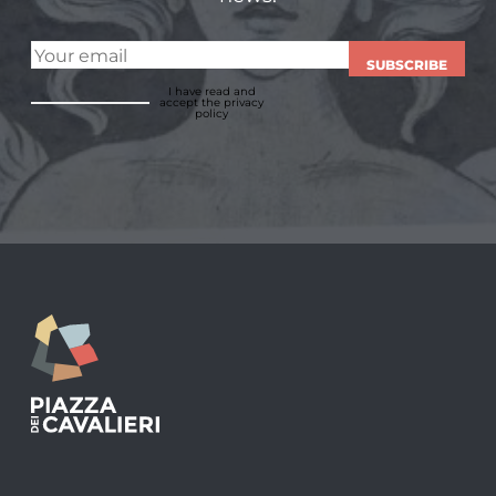
SUBSCRIBE
I have read and
accept
the privacy
policy