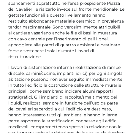
sbancamenti soprattutto nell’area prospiciente Piazza
dei Cavalieri, e rialzarlo invece sul fronte meridionale. Le
gettate funzionali a questo livellamento hanno
restituito abbondante materiale ceramico in prevalenza
tardorinascimentale. Sono verosimilmente attribuibili
al cantiere vasariano anche le file di basi in muratura
con cavo centrale per l’inserimento di pali lignei,
appoggiate alle pareti di quattro ambienti e destinate
forse a sostenere i solai durante i lavori di
ristrutturazione.
I lavori di sistemazione interna (realizzazione di rampe
di scale, camini/cucine, impianti idrici) per ogni singola
abitazione possono non aver seguito immediatamente
in tutto l’edificio la costruzione delle strutture murarie
principali, come sembrano indicare alcuni rapporti
stratigrafici. Gli impianti di raccolta/smaltimento dei
liquidi, realizzati sempre in funzione dell’uso da parte
dei cavalieri sacerdoti a cui l’edificio era destinato,
hanno interessato tutti gli ambienti e hanno in larga
parte asportato le stratificazioni connesse agli edifici
medievali, compromettendo spesso la relazione con le
strutture murarie e la datazione delle stesse, da rivedere