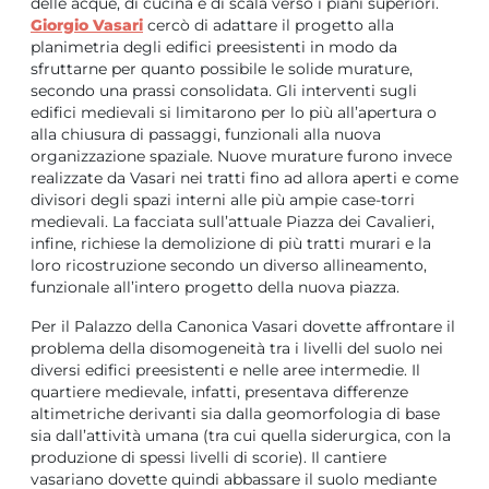
delle acque, di cucina e di scala verso i piani superiori.
Giorgio Vasari
cercò di adattare il progetto alla
planimetria degli edifici preesistenti in modo da
sfruttarne per quanto possibile le solide murature,
secondo una prassi consolidata. Gli interventi sugli
edifici medievali si limitarono per lo più all’apertura o
alla chiusura di passaggi, funzionali alla nuova
organizzazione spaziale. Nuove murature furono invece
realizzate da Vasari nei tratti fino ad allora aperti e come
divisori degli spazi interni alle più ampie case-torri
medievali. La facciata sull’attuale Piazza dei Cavalieri,
infine, richiese la demolizione di più tratti murari e la
loro ricostruzione secondo un diverso allineamento,
funzionale all’intero progetto della nuova piazza.
Per il Palazzo della Canonica Vasari dovette affrontare il
problema della disomogeneità tra i livelli del suolo nei
diversi edifici preesistenti e nelle aree intermedie. Il
quartiere medievale, infatti, presentava differenze
altimetriche derivanti sia dalla geomorfologia di base
sia dall’attività umana (tra cui quella siderurgica, con la
produzione di spessi livelli di scorie). Il cantiere
vasariano dovette quindi abbassare il suolo mediante