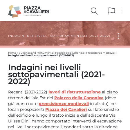
INDAGINI NEI LIVELLI SOTTOPAVIMENTALI (2021-2022)
BUILDINGS
AND MONUMENTS
THE PIAZZA
OVER THE CENTURIES
Home
»
Buildings and Monuments
»
Palazzo della Canonica
»
Preesistenze medievali
»
PEOPLE AND
HISTORICAL ACCOUNTS
Indagini nei livelli sottopavimentali (2021-2022)
PUBLICATIONS
AND REFERENCES
Indagini nei livelli
sottopavimentali (2021-
ITINERARIES
AND BOOKINGS
2022)
Recenti (2021-2022)
lavori di ristrutturazione
al piano
terreno dell’ala Est del
Palazzo della Canonica
(dove
già erano note
preesistenze medievali
in alzato), nei
locali prospicienti
Piazza dei Cavalieri
sul lato sinistro
dell’edificio e lungo il tratto iniziale dell’adiacente Via
Ulisse Dini, hanno comportato interventi di escavazione
nei livelli sottopavimentali, condotti sotto la direzione