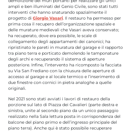
demolizione dei muri portanti per realizzare gli uffici
ampli e ben illuminati del Genio Civile, sono stati tutti
interventi che hanno snaturando spazialmente il
progetto di
Giorgio Vasari
. Il restauro ha permesso per
prima cosa il recupero dell’organizzazione spaziale e
delle murature medievali che Vasari aveva conservato;
ha recuperato, dove era possibile, le scale di
collegamento degli appartamenti dei canonici; ha
ripristinato le pareti in muratura del garage e il rapporto
tra piano terra e porticato demolendo le tamponature
degli archi e recuperando il sistema di aperture
posteriore. Infine, l’intervento ha ricomposto la facciata
su Via San Frediano con la chiusura delle aperture di
accesso al garage e al locale termico e l’inserimento di
due finestre con cornici in pietra analoghe a quelle
originali.
Nel 2021 sono stati avviati i lavori di restauro della
porzione sul lato di Piazza dei Cavalieri (parte destra e
sinistra, unite al secondo piano da un unico passaggio
realizzato nella Sala lettura posta in corrispondenza del
balcone del piano primo e dell’ingresso principale del
piano terra). Anche qui è stato possibile recuperare