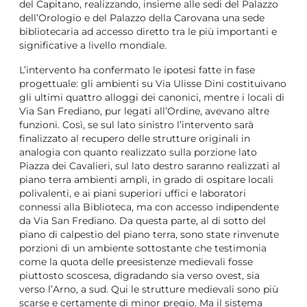
del Capitano, realizzando, insieme alle sedi del Palazzo
dell’Orologio e del Palazzo della Carovana una sede
bibliotecaria ad accesso diretto tra le più importanti e
significative a livello mondiale.
L’intervento ha confermato le ipotesi fatte in fase
progettuale: gli ambienti su Via Ulisse Dini costituivano
gli ultimi quattro alloggi dei canonici, mentre i locali di
Via San Frediano, pur legati all’Ordine, avevano altre
funzioni. Così, se sul lato sinistro l’intervento sarà
finalizzato al recupero delle strutture originali in
analogia con quanto realizzato sulla porzione lato
Piazza dei Cavalieri, sul lato destro saranno realizzati al
piano terra ambienti ampli, in grado di ospitare locali
polivalenti, e ai piani superiori uffici e laboratori
connessi alla Biblioteca, ma con accesso indipendente
da Via San Frediano. Da questa parte, al di sotto del
piano di calpestio del piano terra, sono state rinvenute
porzioni di un ambiente sottostante che testimonia
come la quota delle preesistenze medievali fosse
piuttosto scoscesa, digradando sia verso ovest, sia
verso l’Arno, a sud. Qui le strutture medievali sono più
scarse e certamente di minor pregio. Ma il sistema