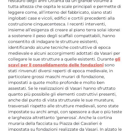
restauro degli anni Ottanta da un grande volume a
tutta altezza che ospita le scale principali e permette di
leggere come, all’interno del fabbricato, siano stati
inglobati case e vicoli, edifici e cortili precedenti alla
costruzione cinquecentesca. I recenti interventi,
insieme all’esigenza di creare al piano terra solai idonei
a sostenere il peso degli scaffali compattabili, hanno
consentito di indagare le strutture esistenti,
identificando alcune tecniche costruttive di epoca
medievale e alcuni accorgimenti adottati da Vasari per
collegare le sue strutture a quelle esistenti. Durante
gli
scavi per il consolidamento delle fondazioni
sono
stati rinvenuti diversi reperti di epoca medievale, in
particolare grossi maschi murari di fondazione,
impostati a quote molto profonde e molto ben
assestati. Se le realizzazioni di Vasari hanno sfruttato
quanto più possibile gli elementi costruttivi presenti,
anche dal punto di vista strutturale le sue murature,
trasversali rispetto alle strutture medievali, sono state
impostate su archi ampi, con spessore a due o più teste
e larghezza altrettanto ‘generosa’. Anche la cortina
muraria della facciata su Piazza dei Cavalieri è
impostata su fondazioni realizzate da Vasari. In alzato le