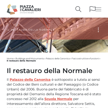
IL RESTAURO DELLA NORMALE
BUILDINGS
AND MONUMENTS
THE PIAZZA
OVER THE CENTURIES
PEOPLE AND
HISTORICAL ACCOUNTS
PUBLICATIONS
AND REFERENCES
Home
»
Buildings and Monuments
»
Palazzo della Canonica
»
Fasi costruttive e funzioni
»
ITINERARIES
AND BOOKINGS
Il restauro della Normale
Il restauro della Normale
Il
Palazzo della Canonica
è sottoposto a tutela ai sensi
del Codice dei Beni culturali e del Paesaggio (o Codice
Urbani) dal 2006. Buona parte del fabbricato è di
proprietà del Demanio della Regione Toscana ed è stato
concesso nel 2012 alla
Scuola Normale
per
interessamento dell’allora direttore, Salvatore Settis,