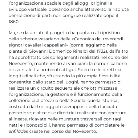
l’organizzazione spaziale degli alloggi originali a
sviluppo verticale, operando anche attraverso la risoluta
demolizione di parti non congrue realizzate dopo il
1860.
Ma, se da un lato il progetto ha puntato al ripristino
dello schema vasariano della «Canonica dei reverendi
signori cavalieri cappellani» (come leggiamo nella
pianta di Giovanni Domenico Rinaldi del 1732), dall’altro
ha approfittato dei collegamenti realizzati nel corso del
Novecento, mantenendo ai vari piani la comunicazione
orizzontale tra ambienti attigui. Sono tre le direttrici
longitudinali che, sfruttando la più ampia flessibilità
consentita dallo stato dei luoghi, hanno permesso di
realizzare un circuito sequenziale che ottimizzasse
l’organizzazione, la gestione e il funzionamento della
collezione bibliotecaria della Scuola: quella ‘storica’,
costruita dai tre loggiati sovrapposti della facciata
posteriore; e altre due direttrici realizzate con aperture
allineate, ricavate nelle murature trasversali con tagli
netti e riconoscibili, hanno permesso di completare le
enfilades
create nel corso del Novecento.