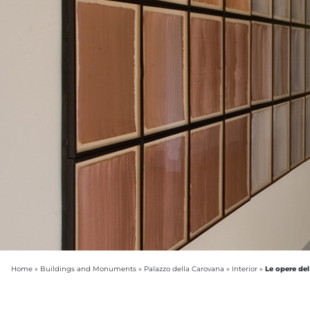
Le opere del
Home
»
Buildings and Monuments
»
Palazzo della Carovana
»
Interior
»