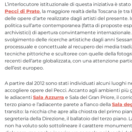
L’interlocutore istituzionale di questa iniziativa è stato 
Pecci di Prato
, la maggiore realtà della Toscana (e tra l
delle opere d’arte realizzate dagli artisti del presente
politica sull’arte contemporanea (fatta di proposte espo
archivistici) di apertura convintamente internazionale
svolgimento delle ricerche artistiche dagli anni Sessant
processuale e concettuale al recupero dei media tradizi
tecniche pittoriche e scultoree con quelle della fotogra
recenti dell’arte globalizzata, con una attenzione partic
dell’est europeo.
A partire dal 2012 sono stati individuati alcuni luoghi
accogliere opere del Pecci. Accanto agli ambienti più gr
le adiacenti
Sala Azzurra
e Sala del Gran Priore, il corr
terzo piano e l’adiacente parete a fianco della
Sala de
transito: la nicchia che apre alla chiostra del primo pia
segreteria della Direzione, il ballatoio del terzo pian
non ha voluto solo sottolineare il carattere monumenta