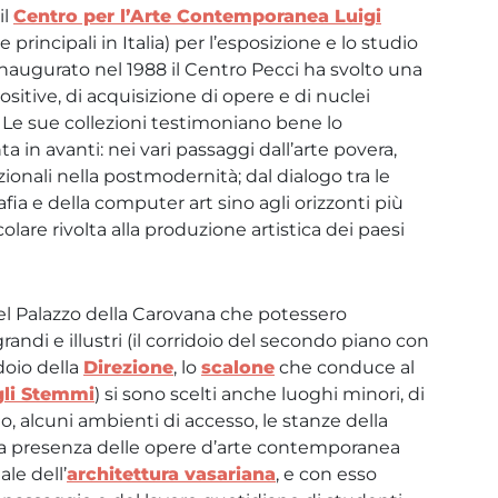
il
Centro per l’Arte Contemporanea Luigi
e principali in Italia) per l’esposizione e lo studio
. Inaugurato nel 1988 il Centro Pecci ha svolto una
sitive, di acquisizione di opere e di nuclei
. Le sue collezioni testimoniano bene lo
a in avanti: nei vari passaggi dall’arte povera,
onali nella postmodernità; dal dialogo tra le
fia e della computer art sino agli orizzonti più
olare rivolta alla produzione artistica dei paesi
 nel Palazzo della Carovana che potessero
andi e illustri (il corridoio del secondo piano con
idoio della
Direzione
, lo
scalone
che conduce al
gli Stemmi
) si sono scelti anche luoghi minori, di
no, alcuni ambienti di accesso, le stanze della
o. La presenza delle opere d’arte contemporanea
le dell’
architettura vasariana
, e con esso