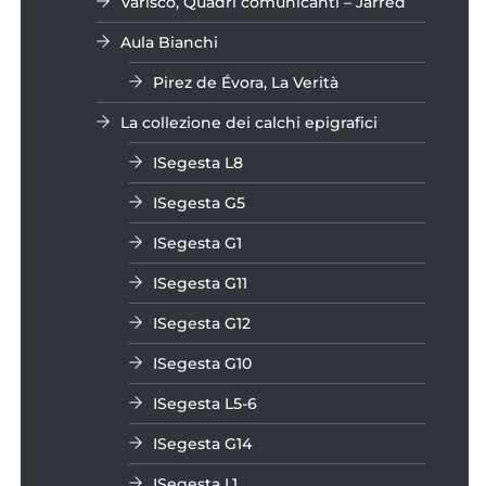
Varisco, Quadri comunicanti – Jarred
Aula Bianchi
Pirez de Évora, La Verità
La collezione dei calchi epigrafici
ISegesta L8
ISegesta G5
ISegesta G1
ISegesta G11
ISegesta G12
ISegesta G10
ISegesta L5-6
ISegesta G14
ISegesta L1