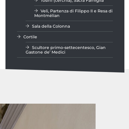
Tosini (cerchia), Sacra Famiglia
Veli, Partenza di Filippo II e Resa di
Montmélian
Sala della Colonna
Cortile
Scultore primo-settecentesco, Gian
Gastone de’ Medici