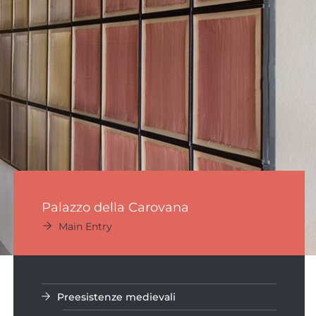
Palazzo della Carovana
Main Entry
Preesistenze medievali