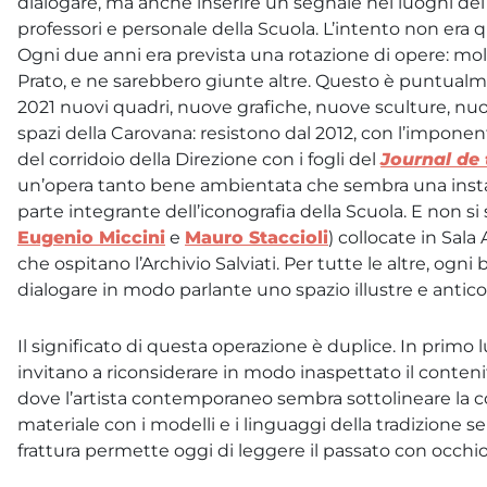
dialogare, ma anche inserire un segnale nei luoghi del
professori e personale della Scuola. L’intento non era 
Ogni due anni era prevista una rotazione di opere: molt
Prato, e ne sarebbero giunte altre. Questo è puntualme
2021 nuovi quadri, nuove grafiche, nuove sculture, nuove
spazi della Carovana: resistono dal 2012, con l’impone
del corridoio della Direzione con i fogli del
Journal de 
un’opera tanto bene ambientata che sembra una inst
parte integrante dell’iconografia della Scuola. E non s
Eugenio Miccini
e
Mauro Staccioli
) collocate in Sala
che ospitano l’Archivio Salviati. Per tutte le altre, ogn
dialogare in modo parlante uno spazio illustre e antico
Il significato di questa operazione è duplice. In primo
invitano a riconsiderare in modo inaspettato il conteni
dove l’artista contemporaneo sembra sottolineare la co
materiale con i modelli e i linguaggi della tradizione se
frattura permette oggi di leggere il passato con occhio