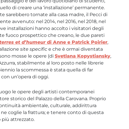
 passaggio e del lavoro quotidiano di studenti,
quello di creare una ‘installazione’ permanente.
e sarebbero tornate alla casa madre, il Pecci di
nte avvenuto: nel 2014, nel 2016, nel 2018, nel
 installazioni hanno accolto i visitatori degli
nte fuoco prospettico che creano, le due pareti
terres et d’humeur
di Anne e Patrick Poirier
,
allazione
site specific
e che è ormai diventata
i sono mosse le opere (di
Svetlana Kopystiansky
,
 Azzurra, stabilmente al loro posto nelle librerie
i biennio la scommessa è stata quella di far
 con un’opera di oggi.
 luogo le opere degli artisti contemporanei
tore storico del Palazzo della Carovana. Proprio
ntinuità ambientale, culturale, addirittura
 ne coglie la frattura; e tenere conto di questa
 più attrezzato.