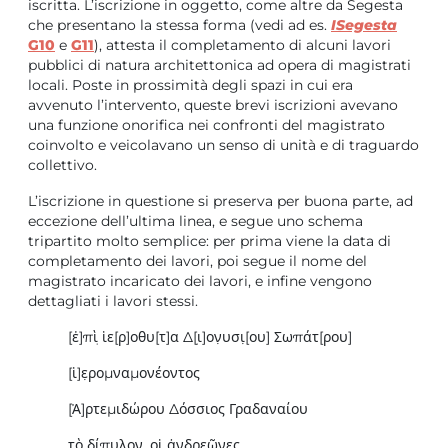
iscritta. L’iscrizione in oggetto, come altre da Segesta
che presentano la stessa forma (vedi ad es.
ISegesta
G10
e
G11
), attesta il completamento di alcuni lavori
pubblici di natura architettonica ad opera di magistrati
locali. Poste in prossimità degli spazi in cui era
avvenuto l’intervento, queste brevi iscrizioni avevano
una funzione onorifica nei confronti del magistrato
coinvolto e veicolavano un senso di unità e di traguardo
collettivo.
L’iscrizione in questione si preserva per buona parte, ad
eccezione dell’ultima linea, e segue uno schema
tripartito molto semplice: per prima viene la data di
completamento dei lavori, poi segue il nome del
magistrato incaricato dei lavori, e infine vengono
dettagliati i lavori stessi.
[ἐ]π̣ὶ ἱε[ρ]οθυ[τ]α Δ̣[ι]ον̣υσι̣[ου] Σωπάτ[ρου]
[ἱ]ε̣ρομναμονέοντος
[Ἀ]ρτεμιδώρου Δόσσιος Γραδαναίου
τὸ δίπυλον, οἱ ἀνδρεῶνες,