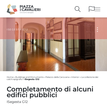
ISEGESTA G12
BUILDINGS
AND MONUMENTS
THE PIAZZA
OVER THE CENTURIES
PEOPLE AND
HISTORICAL ACCOUNTS
PUBLICATIONS
AND REFERENCES
ITINERARIES
AND BOOKINGS
Home
»
Buildings and Monuments
»
Palazzo della Carovana
»
Interior
»
La collezione dei
ISegesta G12
calchi epigrafici
»
Completamento di alcuni
edifici pubblici
ISegesta G12