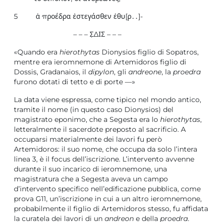
5 ἁ προέδρα ἐστεγάσθεν ἐθυ[ρ․․]-
– – – Σ̣ΔΙΣ – – –
«Quando era
hierothytas
Dionysios figlio di Sopatros,
mentre era ieromnemone di Artemidoros figlio di
Dossis, Gradanaios, il
dipylon
, gli
andreone
, la
proedra
furono dotati di tetto e di porte —»
La data viene espressa, come tipico nel mondo antico,
tramite il nome (in questo caso Dionysios) del
magistrato eponimo, che a Segesta era lo
hierothytas
,
letteralmente il sacerdote preposto al sacrificio. A
occuparsi materialmente dei lavori fu però
Artemidoros: il suo nome, che occupa da solo l’intera
linea 3, è il focus dell’iscrizione. L’intervento avvenne
durante il suo incarico di ieromnemone, una
magistratura che a Segesta aveva un campo
d’intervento specifico nell’edificazione pubblica, come
prova G11, un’iscrizione in cui a un altro ieromnemone,
probabilmente il figlio di Artemidoros stesso, fu affidata
la curatela dei lavori di un
andreon
e della
proedra
.