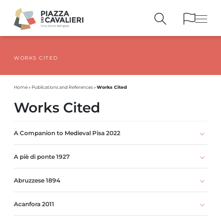
WORKS CITED
BUILDINGS
AND MONUMENTS
THE PIAZZA
OVER THE CENTURIES
Works Cited
Home
»
Publications and References
»
PEOPLE AND
HISTORICAL ACCOUNTS
Works Cited
PUBLICATIONS
AND REFERENCES
ITINERARIES
AND BOOKINGS
A Companion to Medieval Pisa 2022
A piè di ponte 1927
Abruzzese 1894
Acanfora 2011