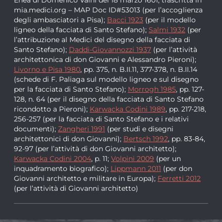
mia.medici.org – MAP Doc ID#53013 (per l’accoglienza
degli ambasciatori a Pisa);
Bacci 1923
(per il modello
ligneo della facciata di Santo Stefano);
Salmi 1932
(per
l’attribuzione al Medici del disegno della facciata di
Santo Stefano);
Daddi-Giovannozzi 1937
(per l’attività
architettonica di don Giovanni e Alessandro Pieroni);
Livorno e Pisa 1980
, pp. 375, n. B.II.11, 377-378, n. B.II.14
(schede di F. Paliaga sul modello ligneo e sul disegno
per la facciata di Santo Stefano);
Morrogh 1985
, pp. 127-
128, n. 64 (per il disegno della facciata di Santo Stefano
ricondotto a Pieroni);
Karwacka Codini 1989
, pp. 217-218,
256-257 (per la facciata di Santo Stefano e i relativi
documenti);
Zangheri 1991
(per studi e disegni
architettonici di don Giovanni);
Bertsch 1992
, pp. 83-84,
92-97 (per l’attività di don Giovanni architetto);
Karwacka Codini 2004
, p. 11;
Volpini 2009
(per un
inquadramento biografico);
Lippmann 2011
(per don
Giovanni architetto e militare in Europa);
Ferretti 2012
(per l’attività di Giovanni architetto)