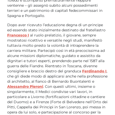
Toledo e scomparso prematuramente neppure
ventenne – gli assegnò subito alcuni possedimenti
terrieri e un patrimonio di capitali fedecommissari in
Spagna e Portogallo.
Dopo aver ricevuto l’educazione degna di un principe
ed essendo stato inizialmente destinato dal fratellastro
Francesco I
al ruolo prelatizio, il giovane, sempre
mostratosi ricettivo e versatile negli studi, manifestò
tuttavia molto presto la volontà di intraprendere la
carriera militare. Partecipò così in età precocissima ad
alcune missioni diplomatiche, guidato e assistito da
dignitari e tutori esperti, prendendo parte nel 1587 alla
guerra delle Fiandre. Rientrato in Toscana, divenne
consigliere e braccio destro del granduca
Ferdinando I
,
che gli diede modo di applicarsi anche nella professione
di architetto, al fianco di Bernardo Buontalenti e
Alessandro Pieroni
. Con questi ultimi, insieme o
singolarmente, il Medici condivise vari lavori, in
particolare a Livorno (fortificazioni cittadine e cantiere
del Duomo) e a Firenze (Forte di Belvedere nell’Orto dei
Pitti, Cappella dei Principi in San Lorenzo, poi messa in
opera da lui solo, e partecipazione al concorso per la