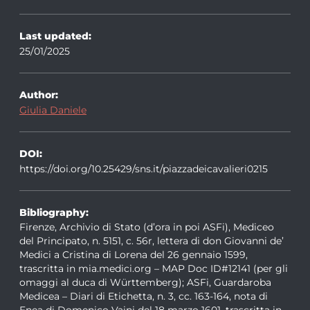
Last updated:
25/01/2025
Author:
Giulia Daniele
DOI:
https://doi.org/10.25429/sns.it/piazzadeicavalieri0215
Bibliography:
Firenze, Archivio di Stato (d’ora in poi ASFi), Mediceo
del Principato, n. 5151, c. 56r, lettera di don Giovanni de’
Medici a Cristina di Lorena del 26 gennaio 1599,
trascritta in mia.medici.org – MAP Doc ID#12141 (per gli
omaggi al duca di Württemberg); ASFi, Guardaroba
Medicea – Diari di Etichetta, n. 3, cc. 163-164, nota di
Enea di Domenico Vaini del 18 marzo 1601, trascritta in