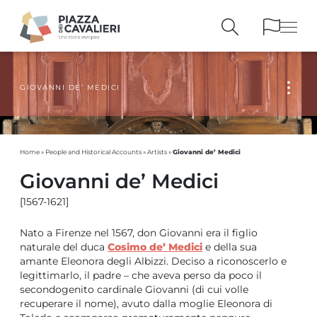
GIOVANNI DE’ MEDICI
BUILDINGS
AND MONUMENTS
THE PIAZZA
OVER THE CENTURIES
PEOPLE AND
HISTORICAL ACCOUNTS
Giovanni de’ Medici
Home
»
People and Historical Accounts
»
Artists
»
PUBLICATIONS
AND REFERENCES
Giovanni de’ Medici
ITINERARIES
AND BOOKINGS
[1567-1621]
Nato a Firenze nel 1567, don Giovanni era il figlio
naturale del duca
Cosimo de’ Medici
e della sua
amante Eleonora degli Albizzi. Deciso a riconoscerlo e
legittimarlo, il padre – che aveva perso da poco il
secondogenito cardinale Giovanni (di cui volle
recuperare il nome), avuto dalla moglie Eleonora di