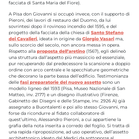
facciata di Santa Maria del Fiore).
A Pisa don Giovanni si occupò invece, con il supporto di
Pieroni, dei lavori di restauro del Duomo, da lui
sovrintesi dopo il rovinoso incendio del 1595, e del
progetto della facciata della chiesa di
Santo Stefano
dei Cavalieri
, ideata in origine da
Giorgio Vasari
ma,
sullo scorcio del secolo, non ancora messa in opera.
Rispetto alla
proposta dell’aretino
(1567), egli delineò
una struttura dall’aspetto più massiccio ed essenziale,
pur recuperando dal predecessore la scansione a doppio
ordine con arco centrale e le specchiature geometriche
che decorano la parte bassa dell’edificio. Testimonianza
delle
fasi preparatorie del nuovo assetto
sono un
modello ligneo del 1593 (Pisa, Museo Nazionale di San
Matteo, inv. 2177) e un disegno illustrativo (Firenze,
Gabinetto dei Disegni e delle Stampe, inv. 2926 A) già
assegnato a Buontalenti e poi allo stesso Giovanni, ma
forse da ricondurre al fidato collaboratore di
quest’ultimo, Alessandro Pieroni, a cui appartiene la
grafia della nota inserita a corredo del foglio. Si tratta di
una rapida riproposizione, ad uso operativo, dell’assetto
architettonico ideato dal Medici da sottoporre al